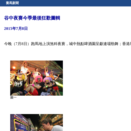
賽馬新聞
谷中夜賽今季最後狂歡圖輯
2015年7月8日
今晚（7月8日）跑馬地上演煞科夜賽，城中熱點啤酒園呈獻連場勁舞；香
圖一