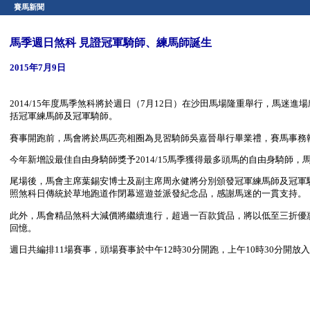
賽馬新聞
馬季週日煞科 見證冠軍騎師、練馬師誕生
2015年7月9日
2014/15年度馬季煞科將於週日（7月12日）在沙田馬場隆重舉行，馬
括冠軍練馬師及冠軍騎師。
賽事開跑前，馬會將於馬匹亮相圈為見習騎師吳嘉晉舉行畢業禮，賽馬事務
今年新增設最佳自由身騎師獎予2014/15馬季獲得最多頭馬的自由身騎師
尾場後，馬會主席葉錫安博士及副主席周永健將分別頒發冠軍練馬師及冠軍
照煞科日傳統於草地跑道作閉幕巡遊並派發紀念品，感謝馬迷的一貫支持。
此外，馬會精品煞科大減價將繼續進行，超過一百款貨品，將以低至三折優
回憶。
週日共編排11場賽事，頭場賽事於中午12時30分開跑，上午10時30分開放