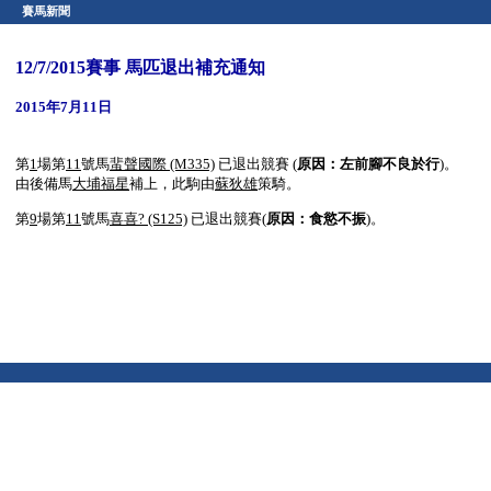
賽馬新聞
12/7/2015賽事 馬匹退出補充通知
2015年7月11日
第
1
場第
11
號馬
蜚聲國際
(M335)
已退出競賽 (
原因：
左前腳不良於行
)。
由後備馬
大埔福星
補上，此駒由
蘇狄雄
策騎。
第
9
場第
11
號馬
喜喜?
(S125)
已退出競賽(
原因：
食慾不振
)。