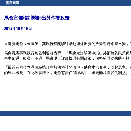
賽馬新聞
馬會宣佈檢討騎師出外作賽政策
2015年10月10日
香港賽馬會今天宣佈，其現行有關騎師飛赴海外出賽的政策暫時維持不變，
馬會賽馬事務執行總監利達賢表示：「馬會允許騎師申請出外策騎的政策仍
事中角逐一級賽。不過，馬會現正詳細檢討有關政策，預料檢討結果將可於
「最近有兩位本港頂級騎師在無法預計的情況下缺席本港賽事，引起馬主、
的馬匹出賽。在此等事情上，馬會有責任保障馬主、練馬師和顧客的利益。