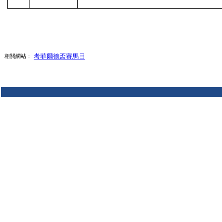
考菲爾德盃賽馬日
相關網站：