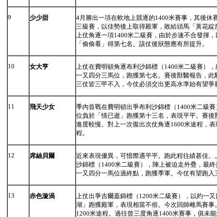
9
少少甜
4月勝出一項在軟地上競逐的1400米賽事，其後休
三級賽，以佳勢後上取得殿軍，敗給頭馬「黃花綻
上仗角逐一項1400米二級賽，由於步速不合發揮
「偷偷看」得第七名。該仗後狀態應有所提升。
10
女大亨
上仗在費明頓角逐布利沙錦標（1400米二級賽）
一又四分三馬位，跑獲第七名。賽後獸醫報告，此
三仗皆三甲不入，今仗必須交出更高水準始有望爭
11
飛天少女
季內首戰在費明頓出爭布利沙錦標（1400米二級
位負於「情已逝」跑獲第十三名，表現平平。賽後
進度較慢。對上一次復出次仗角逐1600米途程，
程。
12
席絲貝爾
近來表現優異，可惜際遇平平。跑此程往績甚佳。
沙錦標（1400米二級賽），陣上被迫走外疊，最
一又四分一馬位過終點，跑獲季軍。今仗有望跑入
13
赤色漩渦
上仗出爭吉爾蓋錦標（1200米二級賽），以約一
湖」跑獲殿軍，表現相當不俗。今次回師雌馬賽事
1200米途程。過往曾三度角逐1400米賽事，俱未