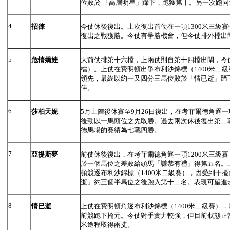
位敗於 「高層明星」蹄下，跑獲第十。另一次跑
4
招徠
今仗休後復出。上次復出首仗在一項1300米三級
復出之戰獲勝。今仗有爭勝機會，但今仗排外檔出
5
危情嬌娃
大前仗排第十六檔，上兩仗則自第十四檔出閘，今
檔）。上仗在費明頓出爭布利沙錦標（1400米二
領先，最終以約一又四分三馬位敗於「情已逝」蹄
佳。
6
莎柏天妮
5月上陣後休賽至9月26日復出，在考菲爾德角逐一
後勁以一馬頭位之先取勝。過去兩次休後復出第二
德馬場的賽績為七戰四勝。
7
亞提斯夢
前仗休後復出，在考菲爾德角逐一項1200米三級
於一個馬位之差敗給頭馬「謙恭有禮」得第五名。上
頓競逐布利沙錦標（1400米二級賽），因受到干
逝」約三個半馬位之後跑入第十二名。表現可望進
8
情已逝
上仗在費明頓角逐布利沙錦標（1400米二級賽）
前競跑下掄元。今仗對手實力較強，但目前狀態正當
米途程取得兩捷。