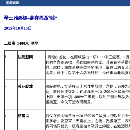
賽馬新聞
翠士雅錦標–參賽馬匹簡評
2015年10月15日
二級賽
1400米 草地
1
法院顧問
8月復出首仗，在蘭域勝出一項1300米三級賽。9
程的齊齊跑錦標，憑強勁衝刺掄元。其後在考菲爾
爵士錦標，未能適應較乾快的場地，最終以約五又
明星」蹄下，以第十六名過終點。今仗重返雌馬賽
2
黃花綻放
頂級雌馬，於過往三十六仗中取得十六捷，另外九
炳。前仗休後復出，在玫瑰崗一項1200米三級賽
上陣，出爭一項1400米二級賽，以約三個半馬位
獲第五。今仗可望表現回勇。
3
格雷戈
前仗在費明頓角逐一項1200米二級賽，僅以約四
園舞者」及亞軍「天窗在上」之後，跑獲第三，表
賽同場同程的一級賽羅柏奇勒爵士錦標，在激烈競