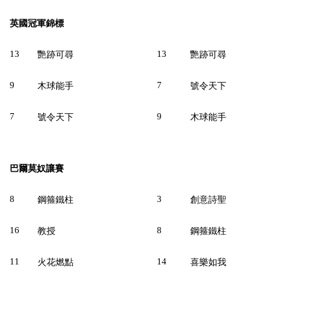
英國冠軍錦標
13
13
艷跡可尋
艷跡可尋
9
7
木球能手
號令天下
7
9
號令天下
木球能手
巴爾莫奴讓賽
8
3
鋼箍鐵柱
創意詩聖
16
8
教授
鋼箍鐵柱
11
14
火花燃點
喜樂如我