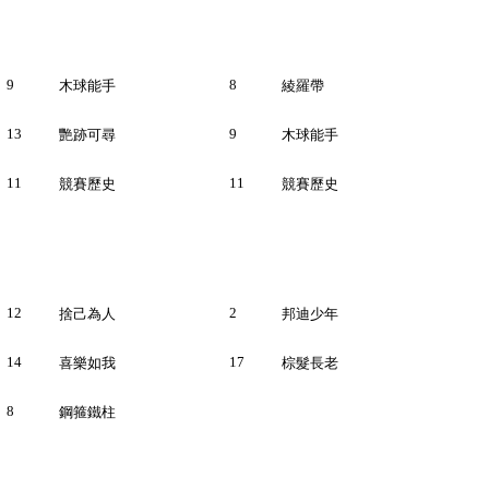
9
8
木球能手
綾羅帶
13
9
艷跡可尋
木球能手
11
11
競賽歷史
競賽歷史
12
2
捨己為人
邦迪少年
14
17
喜樂如我
棕髮長老
8
鋼箍鐵柱