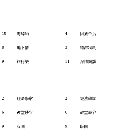
10
4
海綽約
阿族帝后
8
3
地下情
織錦牆氈
9
11
旅行樂
深情簡韻
2
2
經濟學家
經濟學家
6
6
教堂峽谷
教堂峽谷
9
9
版圖
版圖