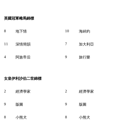
英國冠軍雌馬錦標
8
10
地下情
海綽約
11
7
深情簡韻
加大利亞
4
9
阿族帝后
旅行樂
女皇伊利沙伯二世錦標
2
2
經濟學家
經濟學家
9
9
版圖
版圖
8
8
小熊犬
小熊犬