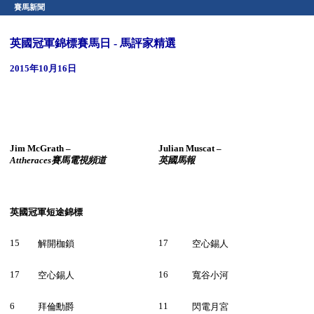
賽馬新聞
英國冠軍錦標賽馬日 - 馬評家精選
2015年10月16日
Jim McGrath –
Julian Muscat –
Attheraces
賽馬電視頻道
英國馬報
英國冠軍短途錦標
15
17
解開枷鎖
空心錫人
17
16
空心錫人
寬谷小河
6
11
拜倫勳爵
閃電月宮