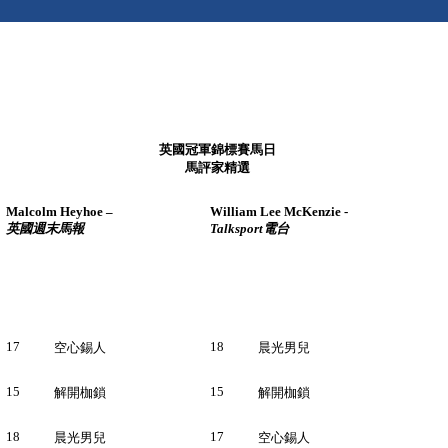
英國冠軍錦標賽馬日
馬評家精選
Malcolm Heyhoe –
William Lee McK
enzie -
英國週末馬報
Talksport
電台
17
18
空心錫人
晨光男兒
15
15
解開枷鎖
解開枷鎖
18
17
晨光男兒
空心錫人