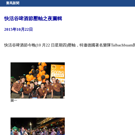
賽馬新聞
快活谷啤酒節壓軸之夜圖輯
2015年10月22日
快活谷啤酒節今晚(10 月22 日星期四)壓軸，特邀德國著名樂隊Talbac
圖一