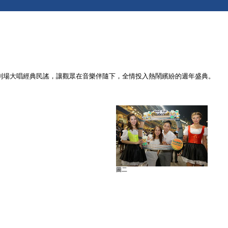
hbuam到場大唱經典民謠，讓觀眾在音樂伴隨下，全情投入熱鬧繽紛的週年盛典。
圖二