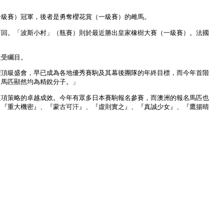
一級賽）冠軍，後者是勇奪櫻花賞（一級賽）的雌馬。
而回。「波斯小村」（瓶賽）則於最近勝出皇家橡樹大賽（一級賽）。法國
最受矚目。
壇頂級盛會，早已成為各地優秀賽駒及其幕後團隊的年終目標，而今年首階
名馬匹顯然均為精銳分子。」
這項策略的卓越成效。今年有眾多日本賽駒報名參賽，而澳洲的報名馬匹也
、『重大機密』、『蒙古可汗』、『虛則實之』、『真誠少女』、『鷹揚晴