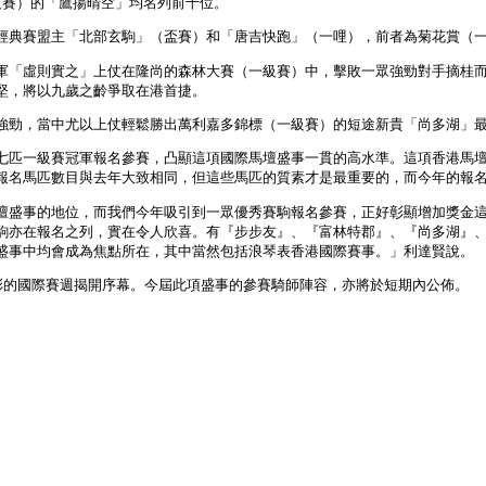
級賽）的「鷹揚晴空」均名列前十位。
經典賽盟主「北部玄駒」（盃賽）和「唐吉快跑」（一哩），前者為菊花賞（
軍「虛則實之」上仗在隆尚的森林大賽（一級賽）中，擊敗一眾強勁對手摘桂
堅，將以九歲之齡爭取在港首捷。
強勁，當中尤以上仗輕鬆勝出萬利嘉多錦標（一級賽）的短途新貴「尚多湖」
七匹一級賽冠軍報名參賽，凸顯這項國際馬壇盛事一貫的高水準。這項香港馬
報名馬匹數目與去年大致相同，但這些馬匹的質素才是最重要的，而今年的報
壇盛事的地位，而我們今年吸引到一眾優秀賽駒報名參賽，正好彰顯增加獎金
駒亦在報名之列，實在令人欣喜。有『步步友』、『富林特郡』、『尚多湖』
盛事中均會成為焦點所在，其中當然包括浪琴表香港國際賽事。」利達賢說。
彩的國際賽週揭開序幕。今屆此項盛事的參賽騎師陣容，亦將於短期內公佈。