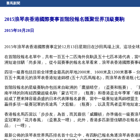
賽馬新聞
2015浪琴表香港國際賽事首階段報名匯聚世界頂級賽駒
2015年10月28日
2015年浪琴表香港國際賽事定於12月13日星期日在沙田馬場上演。這
在首階段報名名單中，共有一百五十二匹海外良駒及五十七匹本港代表，當
洲短途佳駟「尚多湖」。從今屆賽事的報名名單看來，浪琴表香港國際賽事
四項一級賽包括目前全球獎金最高的草地2000米、1600米及1200米賽事
百五十萬港元的浪琴表香港短途錦標 (五十六匹馬報名)，而浪琴表香港瓶 (
首階段報名的星級賽駒亦包括來自歐洲的「鷹揚晴空」（盃賽和瓶賽）、「
南半球的則有紐西蘭超級名駒「蒙古可汗」（瓶賽）和香港盃去年季軍「模
組成了歷來陣容最鼎盛的日本代表隊報名參賽。當中一級賽短途馬錦標盟主
贏得多項一級賽冠軍的長途馬「大藍貓」（瓶賽），以及育馬者盃草地短途
香港報名馬匹當以「步步友」為首，而其廄侶「威爾頓」亦準備在一級賽浪琴
盃冠軍的「花月春風」（盃賽及一哩）。此外，香港多匹新晉佳駟亦在報名
品」（一哩）。
最新公佈的浪琴表世界馬匹排名首十位之中，有四駒已報名角逐浪琴表香港