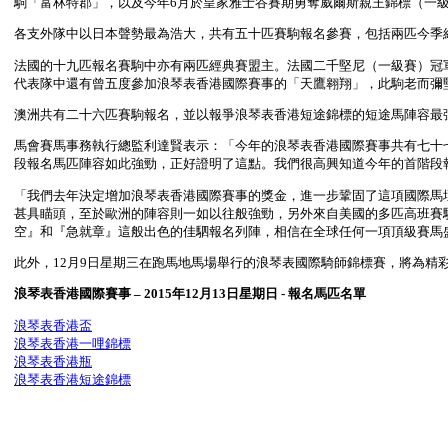
駒「富林特郡」，以及今年6月於皇家雅士谷賽期勇奪威爾斯親王錦標（一
各支外隊中以日本聲勢最為浩大，共有五十匹賽駒報名參賽，包括兩匹今季
法國的十九匹報名賽駒中亦有兩匹經典賽盟主。法國二千堅尼（一級賽）冠
代表隊中還有曾五度參加浪琴表香港國際賽事的「天鷹翱翔」，此駒老而彌
澳洲共有二十六匹賽駒報名，並以報爭浪琴表香港短途錦標的短途馬陣容最
馬會賽馬事務執行總監利達賢表示：「今年的浪琴表香港國際賽事共有七十
段報名馬匹陣容如此強勁，正好證明了這點。我們很高興知道今年的首階段
「我們去年決定增加浪琴表香港國際賽事的獎金，進一步鞏固了這項國際馬
甚具瞄頭，至於歐洲的陣容則一如以往般強勁，另外來自美國的多匹高班賽
空』和『急就章』這般出色的佳駟報名列陣，相信在全球任何一項頂級賽馬
此外，12月9日星期三在跑馬地馬場舉行的浪琴表國際騎師錦標賽，將為精
浪琴表香港國際賽事 – 2015年12月13日星期日 - 報名馬匹名單
浪琴表香港盃
浪琴表香港一哩錦標
浪琴表香港瓶
浪琴表香港短途錦標