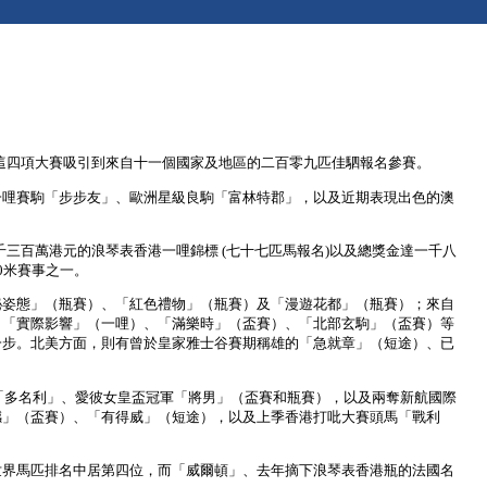
，這四項大賽吸引到來自十一個國家及地區的二百零九匹佳駟報名參賽。
一哩賽駒「步步友」、歐洲星級良駒「富林特郡」，以及近期表現出色的澳
達二千三百萬港元的浪琴表香港一哩錦標 (七十七匹馬報名)以及總獎金達一千八
0米賽事之一。
秘姿態」（瓶賽）、「紅色禮物」（瓶賽）及「漫遊花都」（瓶賽）；來自
、「實際影響」（一哩）、「滿樂時」（盃賽）、「北部玄駒」（盃賽）等
一步。北美方面，則有曾於皇家雅士谷賽期稱雄的「急就章」（短途）、已
「多名利」、愛彼女皇盃冠軍「將男」（盃賽和瓶賽），以及兩奪新航國際
撼」（盃賽）、「有得威」（短途），以及上季香港打吡大賽頭馬「戰利
世界馬匹排名中居第四位，而「威爾頓」、去年摘下浪琴表香港瓶的法國名