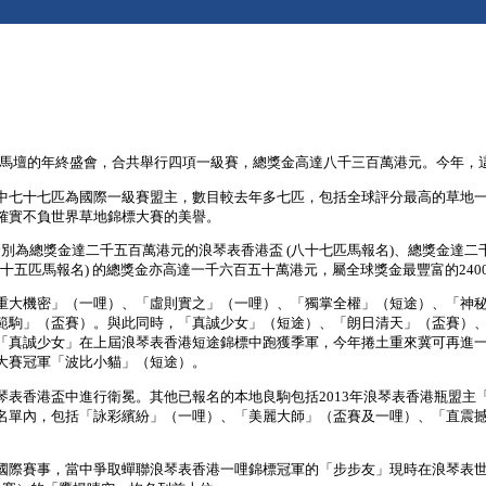
項全球馬壇的年終盛會，合共舉行四項一級賽，總獎金高達八千三百萬港元。今年
中七十七匹為國際一級賽盟主，數目較去年多七匹，包括全球評分最高的草地
確實不負世界草地錦標大賽的美譽。
 – 分別為總獎金達二千五百萬港元的浪琴表香港盃 (八十七匹馬報名)、總獎金
七十五匹馬報名) 的總獎金亦高達一千六百五十萬港元，屬全球獎金最豐富的240
重大機密」（一哩）、「虛則實之」（一哩）、「獨掌全權」（短途）、「神
範駒」（盃賽）。與此同時，「真誠少女」（短途）、「朗日清天」（盃賽）
「真誠少女」在上屆浪琴表香港短途錦標中跑獲季軍，今年捲土重來冀可再進
大賽冠軍「波比小貓」（短途）。
表香港盃中進行衛冕。其他已報名的本地良駒包括2013年浪琴表香港瓶盟主
名單內，包括「詠彩繽紛」（一哩）、「美麗大師」（盃賽及一哩）、「直震
國際賽事，當中爭取蟬聯浪琴表香港一哩錦標冠軍的「步步友」現時在浪琴表