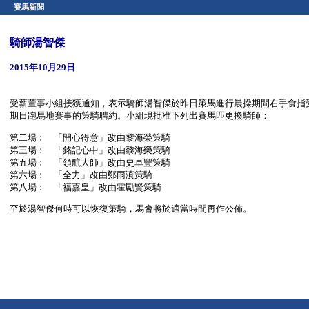
賽馬新聞
騎師湯智傑
2015年10月29日
受薪董事小組接獲通知，表示騎師湯智傑於昨日策馬進行晨操期間右手食指受
期日跑馬地賽事的策騎聘約。小組現批准下列出賽馬匹更換騎師：
第二場﹕ 「開心得意」改由黎海榮策騎
第三場﹕ 「銘記心中」改由黎海榮策騎
第五場﹕ 「領航大師」改由史卓豐策騎
第六場﹕ 「全力」改由鄭雨滇策騎
第八場﹕ 「福嘉皇」改由霍勵賢策騎
至於湯智傑何時可以恢復策騎，馬會將於適當時間再作公佈。