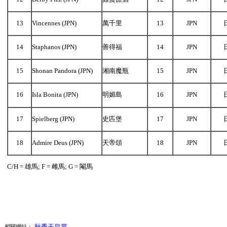
13
Vincennes (JPN)
萬千里
13
JPN
14
Staphanos (JPN)
善得福
14
JPN
15
Shonan Pandora (JPN)
湘南魔瓶
15
JPN
16
Isla Bonita (JPN)
明媚島
16
JPN
17
Spielberg (JPN)
史匹堡
17
JPN
18
Admire Deus (JPN)
天帝頌
18
JPN
C/H = 雄馬; F = 雌馬; G = 閹馬
秋季天皇賞
相關網站：