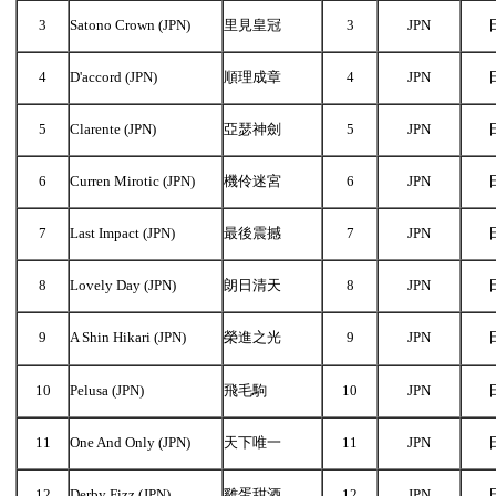
3
Satono Crown (JPN)
里見皇冠
3
JPN
4
D'accord (JPN)
順理成章
4
JPN
5
Clarente (JPN)
亞瑟神劍
5
JPN
6
Curren Mirotic (JPN)
機伶迷宮
6
JPN
7
Last Impact (JPN)
最後震撼
7
JPN
8
Lovely Day (JPN)
朗日清天
8
JPN
9
A Shin Hikari (JPN)
榮進之光
9
JPN
10
Pelusa (JPN)
飛毛駒
10
JPN
11
One And Only (JPN)
天下唯一
11
JPN
12
Derby Fizz (JPN)
雞蛋甜酒
12
JPN