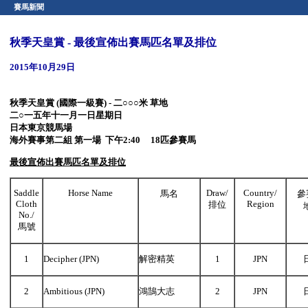
賽馬新聞
秋季天皇賞 - 最後宣佈出賽馬匹名單及排位
2015年10月29日
秋季天皇賞
(國際一級賽) - 二○○○米 草地
二
○一五年十一月一日星期日
日本東京競馬場
海外賽事第二組 第一場
下午2:40 18匹參賽馬
最後宣佈出賽馬匹名單及排位
Saddle
Horse Name
Draw/
Country/
馬名
參
Cloth
Region
排位
No./
馬號
1
Decipher (JPN)
解密精英
1
JPN
2
Ambitious (JPN)
鴻鵠大志
2
JPN