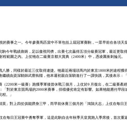
重視的賽事之一。今年參賽馬匹當中不單包括上屆冠軍賽駒，一眾早前在各項天
駒今年戰績彪炳，足以傲視同儕，出賽七次贏得五項分級賽冠軍，最近更取得三
射程範圍之內。上仗牠在二級賽京都大賞典（2400米）中，憑凌厲衝刺掄元。
八勝，同樣於最近三仗取得連捷。牠最近兩場頭馬均於東京1800米的途程獲得
會繼續由資深騎師武豊執韁，他本週初親自策騎進行了一課快跳，其後表示：
2200米一級賽）跑獲季軍後曾休戰三個月，上仗於9 月復出，在二級賽產經賞
憂：「對於東京競馬場的2000米賽事，排檔優劣肯定有影響。如果牠能應付早
此程。」
英」對上四仗俱能躋身三甲，而早前休賽三個月的「鴻鵠大志」上仗在每日王冠
上仗在每日王冠賽中勇奪季軍，這是此駒自去年秋季天皇賞跑入季席後，首次重返