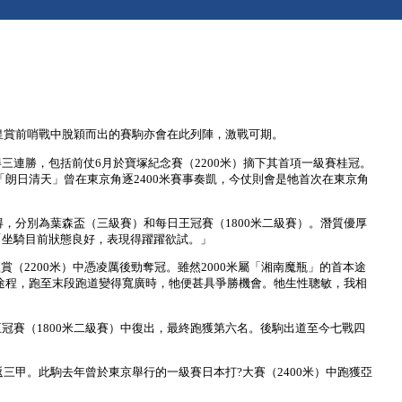
皇賞前哨戰中脫穎而出的賽駒亦會在此列陣，激戰可期。
連勝，包括前仗6月於寶塚紀念賽（2200米）摘下其首項一級賽桂冠。
「朗日清天」曾在東京角逐2400米賽事奏凱，今仗則會是牠首次在東京角
，分別為葉森盃（三級賽）和每日王冠賽（1800米二級賽）。潛質優厚
「坐騎目前狀態良好，表現得躍躍欲試。」
（2200米）中憑凌厲後勁奪冠。雖然2000米屬「湘南魔瓶」的首本途
段途程，跑至末段跑道變得寬廣時，牠便甚具爭勝機會。牠生性聰敏，我相
賽（1800米二級賽）中復出，最終跑獲第六名。後駒出道至今七戰四
三甲。此駒去年曾於東京舉行的一級賽日本打?大賽（2400米）中跑獲亞