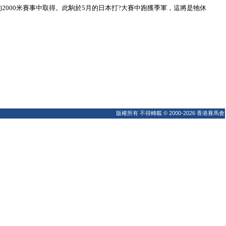
000米賽事中取得。此駒於5月的日本打?大賽中跑獲季軍，這將是牠休
版權所有 不得轉載 © 2000-2026 香港賽馬會