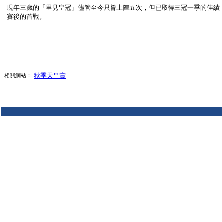
現年三歲的「里見皇冠」儘管至今只曾上陣五次，但已取得三冠一季的佳績，
賽後的首戰。
秋季天皇賞
相關網站：