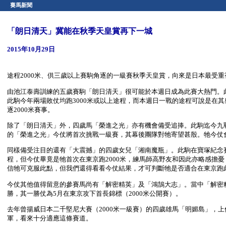
賽馬新聞
「朗日清天」冀能在秋季天皇賞再下一城
2015年10月29日
途程2000米、供三歲以上賽駒角逐的一級賽秋季天皇賞，向來是日本最受
由池江泰壽訓練的五歲賽駒「朗日清天」很可能於本週日成為此賽大熱門。此
此駒今年兩場敗仗均跑3000米或以上途程，而本週日一戰的途程可說是在其
逐2000米賽事。
除了「朗日清天」外，四歲馬「榮進之光」亦有機會備受追捧。此駒迄今九戰
的「榮進之光」今仗將首次挑戰一級賽，其幕後團隊對牠寄望甚殷。牠今仗
同樣備受注目的還有「大震撼」的四歲女兒「湘南魔瓶」。此駒在寶塚紀念賽（
程，但今仗畢竟是牠首次在東京跑2000米，練馬師高野友和因此亦略感擔
信牠可克服此點，但我們還得看看今仗結果，才可判斷牠是否適合在東京跑
今仗其他值得留意的參賽馬尚有「解密精英」及「鴻鵠大志」。當中「解密精
勝，其一勝仗為5月在東京攻下首長錦標（2000米公開賽）。
去年曾揚威日本二千堅尼大賽（2000米一級賽）的四歲雄馬「明媚島」，
軍，看來十分適應這條賽道。