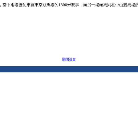
當中兩場勝仗來自東京競馬場的1800米賽事，而另一場頭馬則在中山競馬場的2
關閉視窗