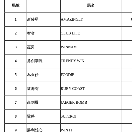
馬號
馬名
1
新妙星
AMAZINGLY
2
智者
CLUB LIFE
3
贏男
WINNAM
4
勇創潮流
TRENDY WIN
5
為食仔
FOODIE
6
紅海灣
RUBY COAST
7
贏到爆
JAEGER BOMB
8
駿將
SUPEROI
9
勝利雄心
WIN IT