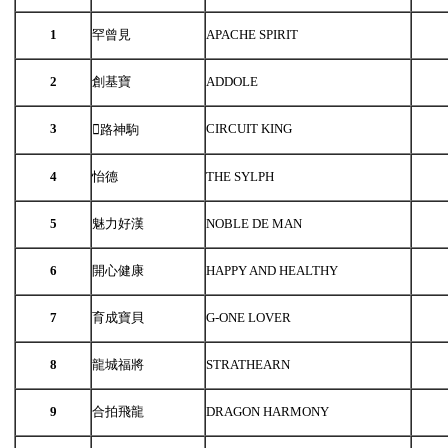
1
罕曾見
APACHE SPIRIT
2
創基寶
ADDOLE
3
CIRCUIT KING
路神駒
4
怡德
THE SYLPH
5
魅力好漢
NOBLE DE MAN
6
開心健康
HAPPY AND HEALTHY
7
育成寶貝
G-ONE LOVER
8
龍城福將
STRATHEARN
9
合拍飛龍
DRAGON HARMONY