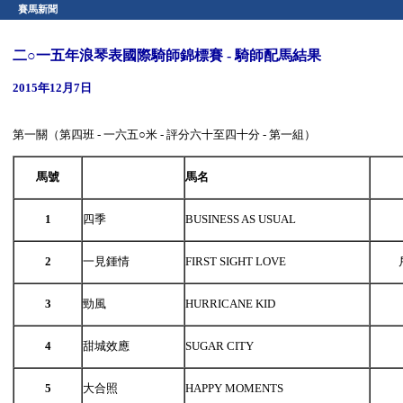
賽馬新聞
二○一五年浪琴表國際騎師錦標賽 - 騎師配馬結果
2015年12月7日
第一關（第四班 - 一六五○米 - 評分六十至四十分 - 第一組）
馬號
馬名
1
四季
BUSINESS AS USUAL
2
一見鍾情
FIRST SIGHT LOVE
3
勁風
HURRICANE KID
4
甜城效應
SUGAR CITY
5
大合照
HAPPY MOMENTS