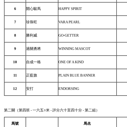
6
開心駿馬
HAPPY SPIRIT
7
珍珠旺
VARA PEARL
8
勝利威
GO-GETTER
9
過關勇將
WINNING MASCOT
10
自成一格
ONE OF A KIND
11
正藍旗
PLAIN BLUE BANNER
12
安打
ENDORSING
第二關（第四班 - 一六五○米 - 評分六十至四十分 - 第二組）
馬號
馬名