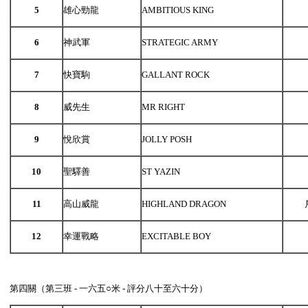
5
雄心勁龍
AMBITIOUS KING
6
神武軍
STRATEGIC ARMY
7
快寶駒
GALLANT ROCK
8
威先生
MR RIGHT
9
悅欣賞
JOLLY POSH
10
聖驛善
ST YAZIN
11
高山威龍
HIGHLAND DRAGON
12
幸運戰略
EXCITABLE BOY
第四關（第三班 - 一六五○米 - 評分八十至六十分）