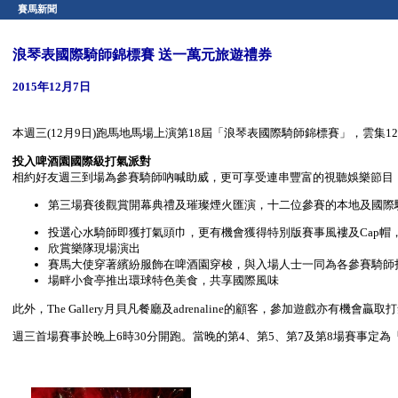
賽馬新聞
浪琴表國際騎師錦標賽 送一萬元旅遊禮券
2015年12月7日
本週三(12月9日)跑馬地馬場上演第18屆「浪琴表國際騎師錦標賽」，雲
投入啤酒園國際級打氣派對
相約好友週三到場為參賽騎師吶喊助威，更可享受連串豐富的視聽娛樂節目
第三場賽後觀賞開幕典禮及璀璨煙火匯演，十二位參賽的本地及國際騎
投選心水騎師即獲打氣頭巾，更有機會獲得特別版賽事風褸及Cap帽
欣賞樂隊現場演出
賽馬大使穿著繽紛服飾在啤酒園穿梭，與入場人士一同為各參賽騎師打
場畔小食亭推出環球特色美食，共享國際風味
此外，The Gallery月貝凡餐廳及adrenaline的顧客，參加遊戲亦有機會贏取打
週三首場賽事於晚上6時30分開跑。當晚的第4、第5、第7及第8場賽事