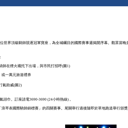
集12位世界頂級騎師競逐冠軍寶座，為全城矚目的國際賽事週揭開序幕。觀眾當
：
師在煙火襯托下出場，與市民打招呼(圖1)
，或一萬元旅遊禮券
氣助威(圖2)
氣頭巾。訂座請電3690-3690 (24小時熱線) 。
定為「浪琴表國際騎師錦標賽」的四關賽事。尾關舉行過後隨即於草地跑道舉行頒