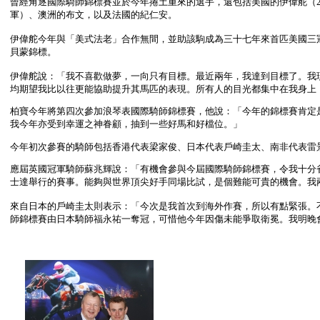
曾經角逐國際騎師錦標賽並於今年捲土重來的選手，還包括美國的伊偉舵（200
軍）、澳洲的布文，以及法國的紀仁安。
伊偉舵今年與「美式法老」合作無間，並助該駒成為三十七年來首匹美國三冠
貝蒙錦標。
伊偉舵說：「我不喜歡做夢，一向只有目標。最近兩年，我達到目標了。我
均期望我比以往更能協助提升其馬匹的表現。所有人的目光都集中在我身上
柏寶今年將第四次參加浪琴表國際騎師錦標賽，他說：「今年的錦標賽肯定
我今年亦受到幸運之神眷顧，抽到一些好馬和好檔位。」
今年初次參賽的騎師包括香港代表梁家俊、日本代表戶崎圭太、南非代表雷
應屆英國冠軍騎師蘇兆輝說：「有機會參與今屆國際騎師錦標賽，令我十分
士達舉行的賽事。能夠與世界頂尖好手同場比試，是個難能可貴的機會。我
來自日本的戶崎圭太則表示：「今次是我首次到海外作賽，所以有點緊張。
師錦標賽由日本騎師福永祐一奪冠，可惜他今年因傷未能爭取衛冕。我明晚