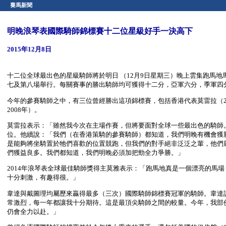
賽馬新聞
明晚浪琴表國際騎師錦標賽十二位星級好手一決高下
2015年12月8日
十二位全球最出色的星級騎師將於明日 （12月9日星期三）晚上雲集跑馬
七及第八場舉行。每關賽事的勝出騎師均可獲得十二分，亞軍六分，季軍四
今年的參賽騎師之中，有三位曾經勝出這項錦標賽，包括香港代表莫雷拉（2012
2008年）。
莫雷拉表示：「雖然我今次在主場作賽，但將要面對全球一些最出色的騎師
位。他續說：「我們（在香港策騎的參賽騎師）都知道，我們明晚有機會獲
是能夠將坐騎置於牠們喜歡的位置競跑，但我們的對手絕非泛泛之輩，他們
們獲益良多。我們都知道，我們明晚必須加把勁全力爭勝。」
2014年浪琴表全球最佳騎師獎得主莫雅表示：「跑馬地真是一個漂亮的馬
十分刺激，有趣得很。」
韋達與戴圖理均屬歷來贏得最多（三次）國際騎師錦標賽冠軍的騎師。韋達
常激烈，每一年都讓我十分期待。這是最頂尖騎師之間的較量。今年，我部
仍會全力以赴。」