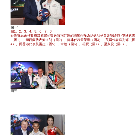
圖一:
圖1、2、3、4、5、6、7、8
香港賽馬會行政總裁應家柏致送特別訂造的騎師帽作為紀念品予各參賽騎師 -英國代
（圖1）、紐西蘭代表麥道朗（圖2）、南非代表雷景勳（圖3）、英國代表蘇兆輝（
4）、與香港代表莫雷拉（圖5）、韋達（圖6）、柏寶（圖7）、梁家俊（圖8）。
圖三