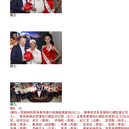
圖五
圖七
圖九:
圖9、10
(圖9)一眾騎師與香港賽馬會行政總裁應家柏(右八) 、賽事規管及發展執行總監夏定安
七）、賽馬業務及營運執行總監祁立賢（左八）及賽馬事務執行總監利達賢(左七)在
照。前排左起：布文（澳洲）、伊偉舵（美國）、紀仁安（法國）、雷景勳（南非）
家俊（香港）、麥道朗（紐西蘭）、莫雅（英國）、莫雷拉（香港）、柏寶（香港）
兆輝（英國）、戶崎圭太（日本）、韋達（香港）。應家柏身旁為「浪琴表國際騎師