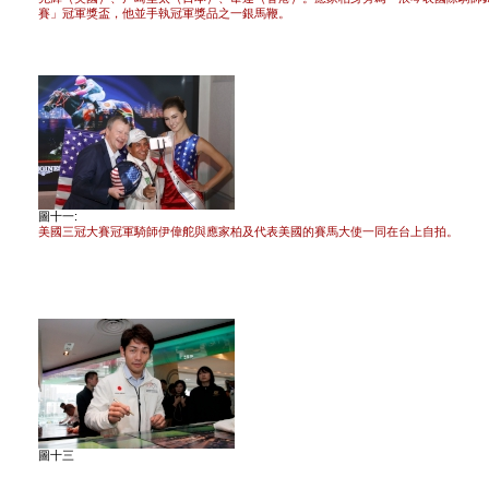
賽」冠軍獎盃，他並手執冠軍獎品之一銀馬鞭。
圖十一:
美國三冠大賽冠軍騎師伊偉舵與應家柏及代表美國的賽馬大使一同在台上自拍。
圖十三