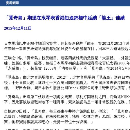
賽馬新聞
「覓奇島」期望在浪琴表香港短途錦標中延續「龍王」佳績
2015年12月11日
日本馬壇以中距離佳駟聞名於世，但其短途良駒「龍王」於2012及2013
年帶離一眾世界級短途賽駒奪冠的雄姿至今仍歷歷在目，日本三匹短途後起之
三駒之中以「覓奇島」較受矚目。這匹四歲雄馬的父親是「大震撼」，外祖父
練，曾勝出多項一級賽，包括日本馬季初的主要錦標賽高松宮紀念賽(2006年「我情可
「永威勝」）、菊花賞（2008年「功夫巨星」）和「覓奇島」於2014年5月
「覓奇島」由北方育馬場培育。2012年，北方育馬場將「覓奇島」送往日本競
後，十分喜歡此駒，遂以七千六百萬日圓將牠購入。在今屆浪琴表香港國際
標。「野田金駒」屬日本軟件服務公司Danox 有限公司東主野田順弘所有，他亦是
「覓奇島」出道第二仗競逐一項處女馬賽，順利打開勝利之門，而角逐NH
平，因此要以放鳶戰術攻下一哩賽事，素來被認為是一項非常艱難的任務，
自抵達沙田後，「覓奇島」每天都由平井裕介策騎出操。他說：「『覓奇島
馬廄時，牠總是跟著我。在檢疫馬房內，牠與『榮進之光』為鄰。來港後，
賽，牠都變得很認真和忠心，走勢一般也十分凌厲。」