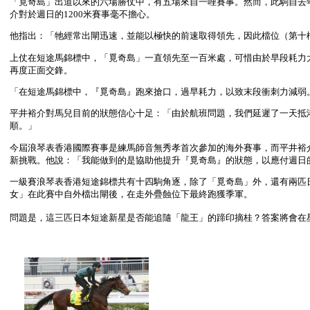
「覓奇島」出道以來的六場勝仗中，有五場來自一哩賽事。然而，此駒自去年
介對於週日的1200米賽事毫不擔心。
他指出：「牠經常出閘迅速，並能以極快的前速取得領先，因此檔位（第十檔
上仗在短途馬錦標中，「覓奇島」一直領先至一百米處，可惜由於早段耗力
再度正面交鋒。
「在短途馬錦標中，『覓奇島』跑來搶口，過早耗力，以致末段衝刺力減弱
平井裕介對馬兒目前的狀態信心十足：「由於航班問題，我們延遲了一天抵
順。」
今屆浪琴表香港國際賽事是練馬師音無秀孝首次參加的海外賽事，而平井裕
新挑戰。他說：「我能做到的是協助他提升『覓奇島』的狀態，以應付週日
一級賽浪琴表香港短途錦標共有十四駒角逐，除了「覓奇島」外，還有兩匹
女」在此賽中自外檔出閘後，在走外疊蝕位下最終跑獲季軍。
問題是，這三匹日本短途新星是否能追隨「龍王」的蹄印摘桂？答案將會在