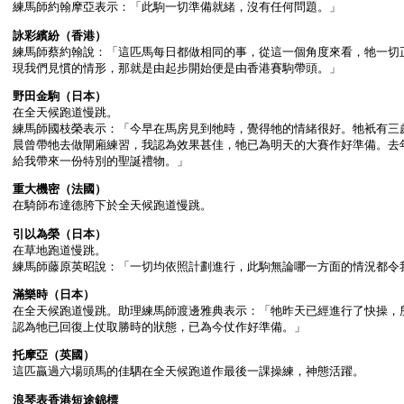
練馬師約翰摩亞表示：「此駒一切準備就緒，沒有任何問題。」
詠彩繽紛（香港）
練馬師蔡約翰說：「這匹馬每日都做相同的事，從這一個角度來看，牠一切
現我們見慣的情形，那就是由起步開始便是由香港賽駒帶頭。」
野田金駒（日本）
在全天候跑道慢跳。
練馬師國枝榮表示：「今早在馬房見到牠時，覺得牠的情緒很好。牠衹有三
晨曾帶牠去做閘廂練習，我認為效果甚佳，牠已為明天的大賽作好準備。去
給我帶來一份特別的聖誕禮物。」
重大機密（法國）
在騎師布達德胯下於全天候跑道慢跳。
引以為榮（日本）
在草地跑道慢跳。
練馬師藤原英昭說：「一切均依照計劃進行，此駒無論哪一方面的情況都令
滿樂時（日本）
在全天候跑道慢跳。助理練馬師渡邊雅典表示：「牠昨天已經進行了快操，
認為牠已回復上仗取勝時的狀態，已為今仗作好準備。」
托摩亞（英國）
這匹贏過六場頭馬的佳駟在全天候跑道作最後一課操練，神態活躍。
浪琴表香港短途錦標