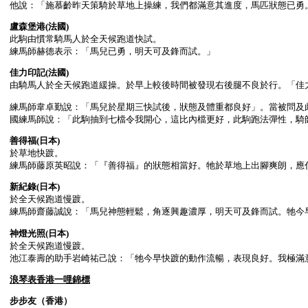
他說：「施慕齡昨天策騎於草地上操練，我們都滿意其進度，馬匹狀態已勇
盧森堡港
(法國)
此駒由慣常騎馬人於全天候跑道快試。
練馬師赫德表示：「馬兒已勇，明天可及鋒而試。」
佳力印記
(法國)
由騎馬人於全天候跑道緩操。於早上較後時間被發現右後腿不良於行。「佳
練馬師韋卓勤說：「馬兒於星期三快試後，狀態及體重都良好」。當被問及
國練馬師說：「此駒抽到七檔令我開心，這比內檔更好，此駒跑法彈性，騎
善得福
(日本)
於草地快踱。
練馬師藤原英昭說：「『善得福』的狀態相當好。牠於草地上出腳爽朗，應
新紀錄
(日本)
於全天候跑道慢踱。
練馬師齋藤誠說：「馬兒神態輕鬆，角逐興趣濃厚，明天可及鋒而試。牠今
神燈光照
(日本)
於全天候跑道慢踱。
池江泰壽的助手岩崎祐己說：「牠今早快踱的動作流暢，表現良好。我極滿
浪琴表香港一哩錦標
步步友（香港）