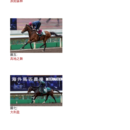
原始森林
圖五:
高地之舞
圖七:
大利盈