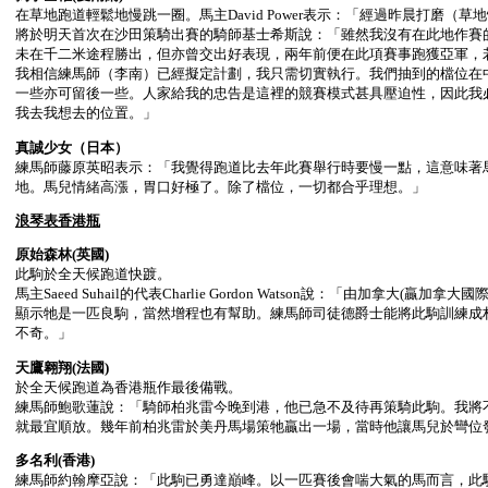
在草地跑道輕鬆地慢跳一圈。馬主David Power表示：「經過昨晨打磨
將於明天首次在沙田策騎出賽的騎師基士希斯說：「雖然我沒有在此地作賽
未在千二米途程勝出，但亦曾交出好表現，兩年前便在此項賽事跑獲亞軍，
我相信練馬師（李南）已經擬定計劃，我只需切實執行。我們抽到的檔位在
一些亦可留後一些。人家給我的忠告是這裡的競賽模式甚具壓迫性，因此我
我去我想去的位置。」
真誠少女（日本）
練馬師藤原英昭表示：「我覺得跑道比去年此賽舉行時要慢一點，這意味著
地。馬兒情緒高漲，胃口好極了。除了檔位，一切都合乎理想。」
浪琴表香港瓶
原始森林
(英國)
此駒於全天候跑道快踱。
馬主Saeed Suhail的代表Charlie Gordon Watson說：「由
顯示牠是一匹良駒，當然增程也有幫助。練馬師司徒德爵士能將此駒訓練成
不奇。」
天鷹翱翔
(法國)
於全天候跑道為香港瓶作最後備戰。
練馬師鮑歌蓮說：「騎師柏兆雷今晚到港，他已急不及待再策騎此駒。我將
就最宜順放。幾年前柏兆雷於美丹馬場策牠贏出一場，當時他讓馬兒於彎位
多名利
(香港)
練馬師約翰摩亞說：「此駒已勇達巔峰。以一匹賽後會喘大氣的馬而言，此