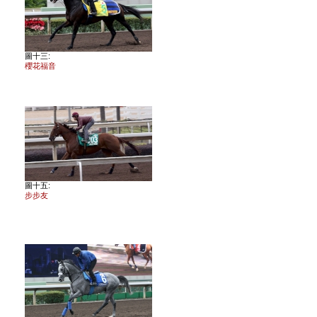
圖十三:
櫻花福音
圖十五:
步步友