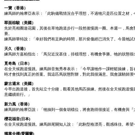
一寶（香港）
練馬師約翰摩亞表示：「此駒備戰情況合乎理想，不過牠只是匹位置之材，
翠面棕駿（美國）
先於亮相圈遊花園，其後在草地跑道步行一段然後慢跳一圈。本週一，馬會
賽。
練馬師華特說：「幸好我們有足夠的時間，那片瘀傷經已消失了。今晨牠試
天久（香港）
練馬師方嘉柏指出：「馬兒近況甚佳，排檔理想，有機會爭勝。牠的狀態很
覓奇島（日本）
在全天候跑道慢跳。練馬師音無秀孝表示：「今早讓牠作一課輕鬆操練，旨
時才會找到真正的答案。我這匹馬狀態對辦，對此我很滿意。我會讓騎師濱
蒙古週末（美國）
今早出跑道後，首先站立十分鐘，觀看其他馬匹操練。然後在全天候跑道慢
意繼續前行。」
新力風（香港）
練馬師約翰摩亞說：「牠抽到一個食胡檔位，將會跑得很接近，有機會與『
櫻花福音
(日本)
在全天候跑道慢跳。練馬師尾關知人說：「此駒型格漂亮，觀感殊佳。希望
獨掌全權
(愛爾蘭)