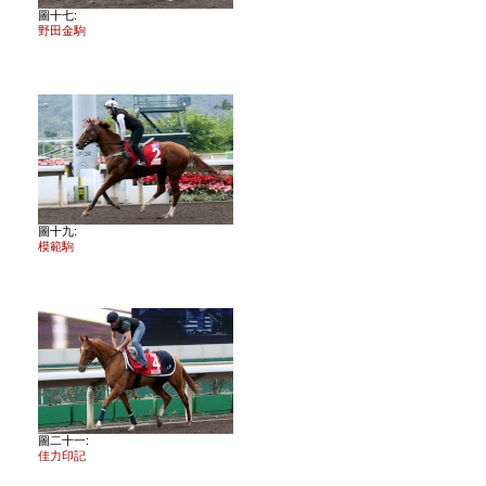
圖十七:
野田金駒
圖十九:
模範駒
圖二十一:
佳力印記