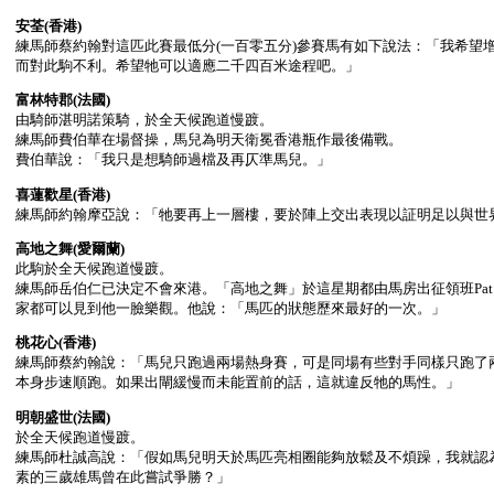
安荃
(香港)
練馬師蔡約翰對這匹此賽最低分(一百零五分)參賽馬有如下說法：「我希望
而對此駒不利。希望牠可以適應二千四百米途程吧。」
富林特郡
(法國)
由騎師湛明諾策騎，於全天候跑道慢踱。
練馬師費伯華在場督操，馬兒為明天衛冕香港瓶作最後備戰。
費伯華說：「我只是想騎師過檔及再仄準馬兒。」
喜蓮歡星
(香港)
練馬師約翰摩亞說：「牠要再上一層樓，要於陣上交出表現以証明足以與世
高地之舞
(愛爾蘭)
此駒於全天候跑道慢踱。
練馬師岳伯仁已決定不會來港。「高地之舞」於這星期都由馬房出征領班Pat 
家都可以見到他一臉樂觀。他說：「馬匹的狀態歷來最好的一次。」
桃花心
(香港)
練馬師蔡約翰說：「馬兒只跑過兩場熱身賽，可是同場有些對手同樣只跑了
本身步速順跑。如果出閘緩慢而未能置前的話，這就違反牠的馬性。」
明朝盛世
(法國)
於全天候跑道慢踱。
練馬師杜誠高說：「假如馬兒明天於馬匹亮相圈能夠放鬆及不煩躁，我就認
素的三歲雄馬曾在此嘗試爭勝？」