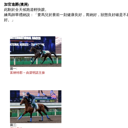
加官進爵
(澳洲)
此駒於全天候跑道輕快踱。
練馬師華禮納說：「要馬兒於賽前一刻健康良好，胃納好，狀態良好確是不
好。」
圖一:
富林特郡 – 由湛明諾主操
圖三: