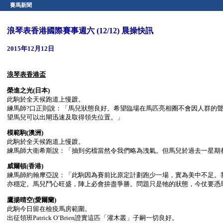
賽馬新聞
浪琴表香港國際賽事週六 (12/12) 晨操快訊
2015年12月12日
浪琴表香港盃
榮進之光
(日本)
此駒於全天候跑道上慢踱。
練馬師?口正則說：「馬兒狀態良好。希望臨場在馬匹亮相圈不會因人群的
望馬兒可以出閘迅速及取得領先位置。」
模範駒
(澳洲)
此駒於全天候跑道上慢踱。
練馬師大衛希斯說：「抽到劣檔當然令我們略為洩氣。但馬兒於過去一星期
威爾頓
(香港)
練馬師約翰摩亞說：「此駒因為賽前比原定計劃跑少一場，實為美中不足。
亦穩定。馬兒鬥心旺盛，陣上必會拚盡爭勝。問題只是牠的狀態，今仗要憑
鷹揚晴空
(愛爾蘭)
此駒今日留在檢疫馬房範圍。
出征領班Patrick O’Brien證實這匹「灌木叢」子嗣一切良好。