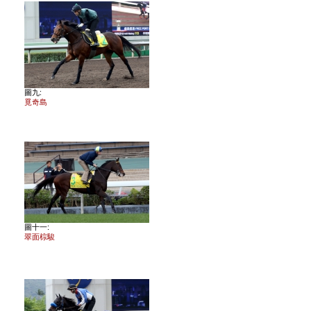
圖九:
覓奇島
圖十一:
翠面棕駿