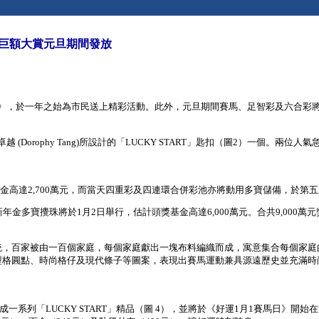
00萬巨額大賞元旦期間發放
》，於一年之始為市民送上精彩活動。此外，元旦期間賽馬、足智彩及六合彩將發
Dorophy Tang)所設計的「LUCKY START」匙扣（圖2）一個。
金高達2,700萬元，而當天四重彩及四連環合併彩池亦將動用多寶儲備，於第五
年金多寶攪珠將於1月2日舉行，估計頭獎基金高達6,000萬元。合共9,000萬
統，百家被由一百個家庭，每個家庭獻出一塊布料編織而成，寓意集合每個家庭的好
、型格圓點、時尚格仔及現代條子等圖案，表現出賽馬運動兼具源遠歷史並充滿時尚動
，製成一系列「LUCKY START」精品（圖 4），並將於《好運1月1賽馬日》開始