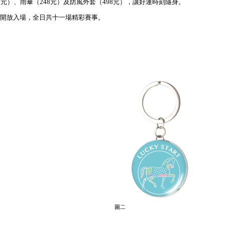
28元）、雨傘（248元）及防風外套（498元），讓好運時刻隨身。
0分開放入場，全日共十一場精彩賽事。
圖二