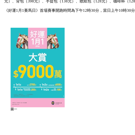
元）、背包（398元）、手提包（138元）、散紙包（128元）、咖啡杯（1
《好運1月1賽馬日》首場賽事開跑時間為下午12時30分，當日上午10時3
圖一