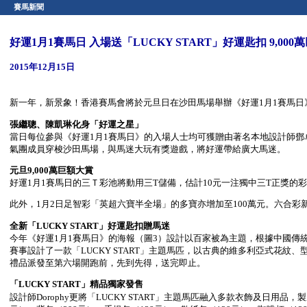
賽馬新聞
好運1月1賽馬日 入場送「LUCKY START」好運匙扣 9,0
2015年12月15日
新一年，新景象！香港賽馬會將於元旦日在沙田馬場舉辦《好運1月1賽馬日
張繼聰、陳凱琳化身「好運之星」
當日每位參與《好運1月1賽馬日》的入場人士均可獲贈由著名本地設計師鄧卓越 (
氣團成員穿梭沙田馬場，與馬迷大玩有獎遊戲，將好運帶給廣大馬迷。
元旦
9,000
萬巨額大賞
好運1月1賽馬日的三Ｔ彩池將動用三T儲備，估計10元一注獨中三T正獎的彩
此外，1月2日足智彩「英超六寶半全場」的多寶亦增加至100萬元。六合彩新
全新「
LUCKY START
」好運匙扣贈馬迷
今年《好運1月1賽馬日》的海報（圖3）設計以百家被為主題，根據中國傳
賽事設計了一款「LUCKY START」主題馬匹，以古典的維多利亞式花紋
禮品派發至第六場開跑前，先到先得，送完即止。
「LUCKY START」精品獨家發售
設計師Dorophy更將「LUCKY START」主題馬匹融入多款衣飾及日用品