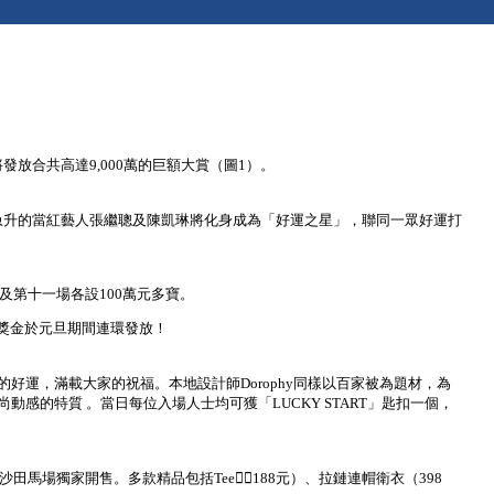
放合共高達9,000萬的巨額大賞（圖1）。
兩位人氣急升的當紅藝人張繼聰及陳凱琳將化身成為「好運之星」，聯同一眾好運打
及第十一場各設100萬元多寶。
元獎金於元旦期間連環發放！
運，滿載大家的祝福。本地設計師Dorophy同樣以百家被為題材，為
感的特質 。當日每位入場人士均可獲「LUCKY START」匙扣一個，
在沙田馬場獨家開售。多款精品包括Tee（188元）、拉鏈連帽衛衣（398