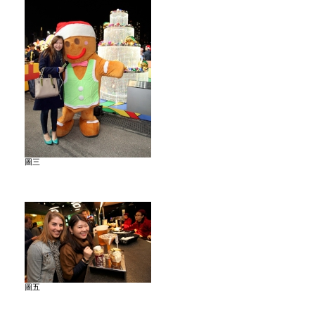
圖三
圖五