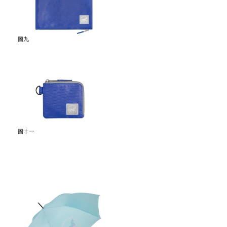
圖九
圖十一