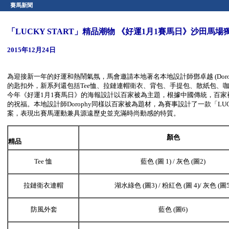
賽馬新聞
「LUCKY START」精品潮物 《好運1月1賽馬日》沙田馬場
2015年12月24日
為迎接新一年的好運和熱鬧氣氛，馬會邀請本地著名本地設計師鄧卓越 (Doroph
的匙扣外，新系列還包括Tee恤、拉鏈連帽衛衣、背包、手提包、散紙包、
今年《好運1月1賽馬日》的海報設計以百家被為主題，根據中國傳統，百
的祝福。本地設計師Dorophy同樣以百家被為題材，為賽事設計了一款「L
案，表現出賽馬運動兼具源遠歷史並充滿時尚動感的特質。
顏色
精品
Tee 恤
藍色 (圖 1) / 灰色 (圖2)
拉鏈衛衣連帽
湖水綠色 (圖3) / 粉紅色 (圖 4)/ 灰色 (圖5
防風外套
藍色 (圖6)