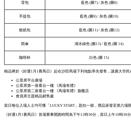
背包
藍色 (圖7) / 灰色 (圖8)
手提包
藍色 (圖9) / 灰色 (圖10)
散紙包
藍色 (圖11) / 灰色 (圖12)
雨傘
湖水綠色 (圖13) / 藍色 (圖 14)
咖啡杯
白色 (圖 15)
精品將於《好運1月1賽馬日》起在沙田馬場下列地點率先發售，讓廣大市民在
公眾席平台廣場
公眾席第一座看台一樓 《馬場有禮》
公眾席第二座看台一樓 《馬場有禮》旗艦店
會員席主題精品銷售處
當日每位入場人士均可獲「LUCKY START」匙扣一個，禮品派發至第六
《好運1月1賽馬日》首場賽事開跑時間為下午12時30分，當日上午10時3