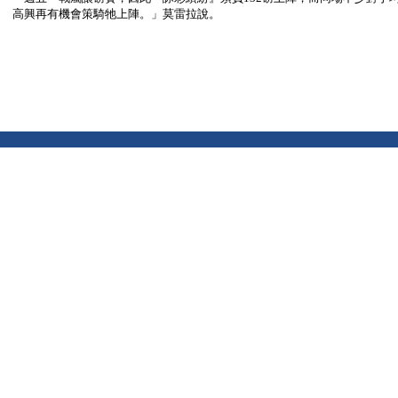
高興再有機會策騎牠上陣。」莫雷拉說。