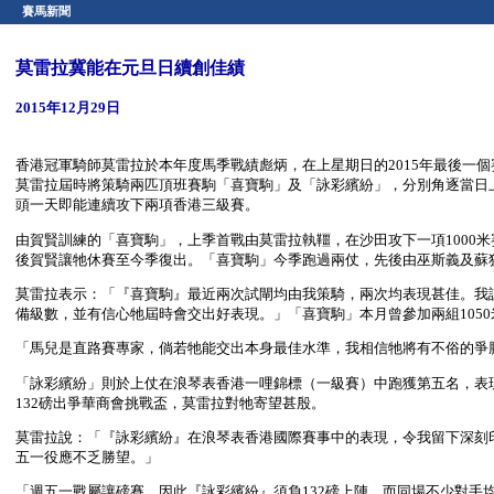
賽馬新聞
莫雷拉冀能在元旦日續創佳績
2015年12月29日
香港冠軍騎師莫雷拉於本年度馬季戰績彪炳，在上星期日的2015年最後一個
莫雷拉屆時將策騎兩匹頂班賽駒「喜寶駒」及「詠彩繽紛」，分別角逐當日上演
頭一天即能連續攻下兩項香港三級賽。
由賀賢訓練的「喜寶駒」，上季首戰由莫雷拉執韁，在沙田攻下一項1000米
後賀賢讓牠休賽至今季復出。「喜寶駒」今季跑過兩仗，先後由巫斯義及蘇
莫雷拉表示：「『喜寶駒』最近兩次試閘均由我策騎，兩次均表現甚佳。我
備級數，並有信心牠屆時會交出好表現。」「喜寶駒」本月曾參加兩組105
「馬兒是直路賽專家，倘若牠能交出本身最佳水準，我相信牠將有不俗的爭
「詠彩繽紛」則於上仗在浪琴表香港一哩錦標（一級賽）中跑獲第五名，表現
132磅出爭華商會挑戰盃，莫雷拉對牠寄望甚殷。
莫雷拉說：「『詠彩繽紛』在浪琴表香港國際賽事中的表現，令我留下深刻
五一役應不乏勝望。」
「週五一戰屬讓磅賽，因此『詠彩繽紛』須負132磅上陣，而同場不少對手