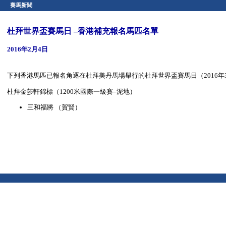
賽馬新聞
杜拜世界盃賽馬日 –香港補充報名馬匹名單
2016年2月4日
下列香港馬匹已報名角逐在杜拜美丹馬場舉行的杜拜世界盃賽馬日（2016年
杜拜金莎軒錦標（1200米國際一級賽–泥地）
三和福將 （賀賢）