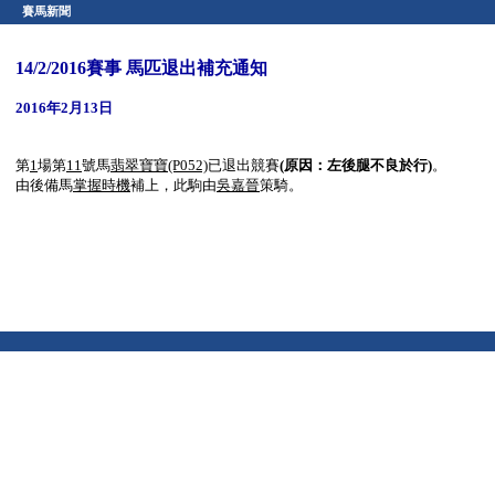
賽馬新聞
14/2/2016賽事 馬匹退出補充通知
2016年2月13日
第
1
場第
11
號馬
翡翠寶寶
(P052)
已退出競賽
(原因：左後腿不良於行)
。
由後備馬
掌握時機
補上，此駒由
吳嘉晉
策騎。