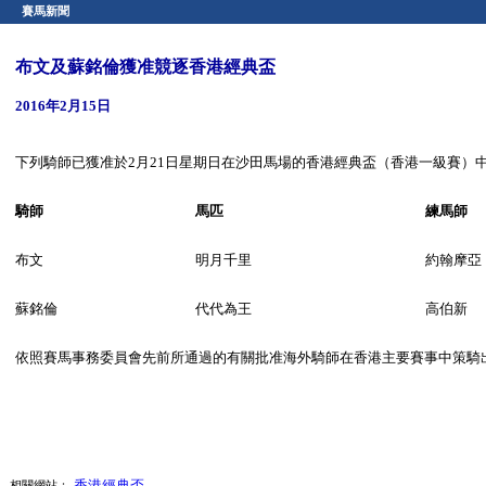
賽馬新聞
布文及蘇銘倫獲准競逐香港經典盃
2016年2月15日
下列騎師已獲准於2月21日星期日在沙田馬場的香港經典盃（香港一級賽）
騎師
馬匹
練馬師
布文
明月千里
約翰摩亞
蘇銘倫
代代為王
高伯新
依照賽馬事務委員會先前所通過的有關批准海外騎師在香港主要賽事中策騎
香港經典盃
相關網站：