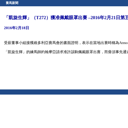
賽馬新聞
「凱旋生輝」（T272）獲准佩戴眼罩出賽 –2016年2月21日
2016年2月18日
受薪董事小組接獲維多利亞賽馬會的書面證明，表示在當地出賽時稱為Atmos
「凱旋生輝」的練馬師約翰摩亞請求准許該駒佩戴眼罩出賽，而毋須事先通