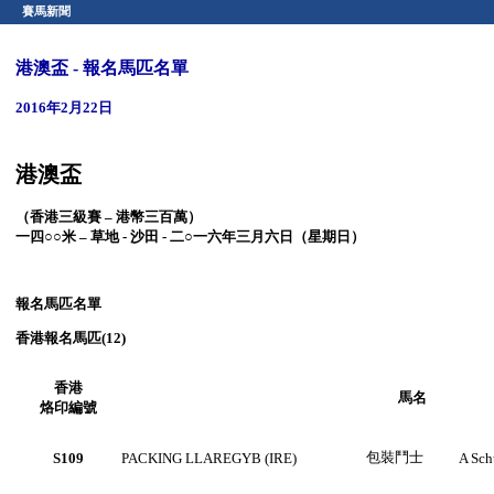
賽馬新聞
港澳盃 - 報名馬匹名單
2016年2月22日
港澳盃
（香港三級賽
–
港幣三百萬）
一四○○米 – 草地
- 沙田 - 二○一
六
年三月六日（星期日）
報名馬匹名單
香港
報名馬匹(12)
香港
馬名
烙印編號
包裝鬥士
S109
PACKING LLAREGYB (IRE)
A Sch