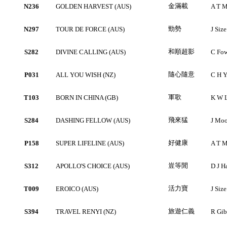
金滿載
N236
GOLDEN HARVEST (AUS)
A T M
勁勢
N297
TOUR DE FORCE (AUS)
J Size
和順超影
S282
DIVINE CALLING (AUS)
C Fo
隨心隨意
P031
ALL YOU WISH (NZ)
C H Y
軍歌
T103
BORN IN CHINA (GB)
K W 
飛來猛
S284
DASHING FELLOW (AUS)
J Moo
好健康
P158
SUPER LIFELINE (AUS)
A T M
豈等閒
S312
APOLLO'S CHOICE (AUS)
D J H
活力寶
T009
EROICO (AUS)
J Size
旅遊仁義
S394
TRAVEL RENYI (NZ)
R Gib