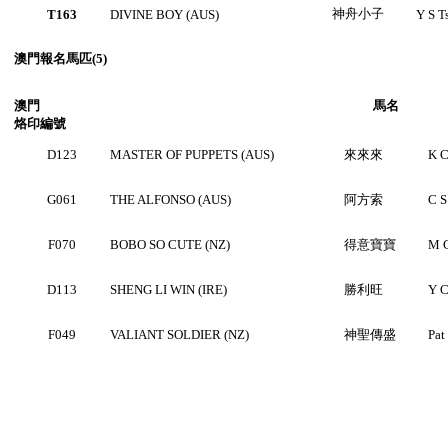
神舟小子
T163
DIVINE BOY (AUS)
Y S T
澳門
報名馬匹(5)
澳門
馬名
烙印編號
D123
MASTER OF PUPPETS (AUS)
來來來
K 
G061
THE ALFONSO (AUS)
阿方索
C S
F070
BOBO SO CUTE (NZ)
得意寶寶
M 
D113
SHENG LI WIN (IRE)
勝利旺
Y C
F049
VALIANT SOLDIER (NZ)
神聖傳盛
Pat