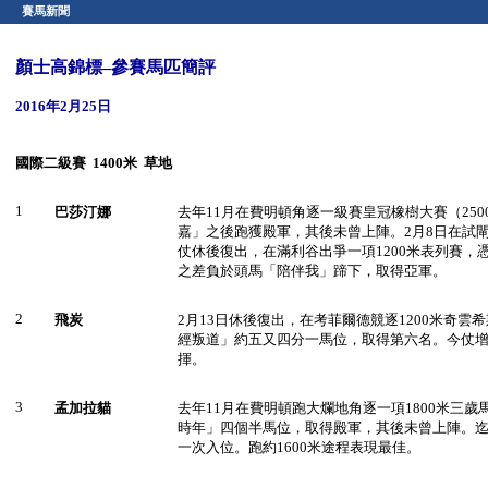
賽馬新聞
顏士高錦標–參賽馬匹簡評
2016年2月25日
國際二級賽 1400米
草地
1
巴莎汀娜
去年11月在費明頓角逐一級賽皇冠橡樹大賽（25
嘉」之後跑獲殿軍，其後未曾上陣。2月8日在試
仗休後復出，在滿利谷出爭一項1200米表列賽，
之差負於頭馬「陪伴我」蹄下，取得亞軍。
2
飛炭
2月13日休後復出，在考菲爾德競逐1200米奇雲
經叛道」約五又四分一馬位，取得第六名。今仗增程
揮。
3
孟加拉貓
去年11月在費明頓跑大爛地角逐一項1800米三
時年」四個半馬位，取得殿軍，其後未曾上陣。
一次入位。跑約1600米途程表現最佳。