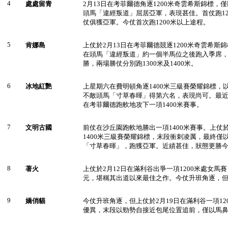
4
處處留青
2月13日在考菲爾德角逐1200米奇雲希斯錦標，
頭馬「違經叛道」屈居亞軍，表現甚佳。首仗跑12
仗俱獲亞軍。今仗首次跑1200米以上途程。
5
肯娜島
上仗於2月13日在考菲爾德競逐1200米奇雲希斯
在頭馬「違經叛道」約一個半馬位之後跑入季席
勝，兩場勝仗分別跑1300米及1400米。
6
冰地紅艷
上星期六在費明頓角逐1400米三級賽榮耀錦標，
不敵頭馬「寸草春暉」得第六名，表現尚可。最近
在考菲爾德跑軟地攻下一項1400米賽事。
7
文明古國
前仗在沙丘園跑軟地勝出一項1400米賽事。上仗
1400米三級賽榮耀錦標，末段衝刺凌厲，最終僅
「寸草春暉」，跑獲亞軍。近績甚佳，狀態更勝
8
著火
上仗於2月12日在滿利谷出爭一項1200米處女馬
元，堪稱其出道以來最佳之作。今仗升班角逐，
9
嬌俏貓
今仗升班角逐，但上仗於2月19日在滿利谷一項12
優異，末段以勁勢自接近包尾位置追前，僅以馬