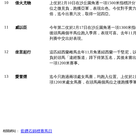
10
借火尤物
上仗於2月10日在沙丘園角逐一項1500米指標評
位之微見負，跑獲亞軍，表現出色。今仗對手實
俗，迄今出賽六次，取得一冠四亞。
11
威以臣
今年第二仗於2月17日在沙丘園角逐一項1300米
後頭馬兩個半馬位跑入季席，表現可喜。去年11月
列賽中交出好表現。
12
坐言起行
這匹紐西蘭雌馬去年11月角逐紐西蘭一千堅尼，
負於頭馬「違經叛道」蹄下得第五名，其後未嘗
一項1200米賽事。
13
愛冒煙
迄今只跑過兩項處女馬賽，均跑入位置。上仗於2
項1200米處女馬賽，在頭馬兩個馬位之後跑獲季
藍鑽石錦標賽馬日
相關網站：