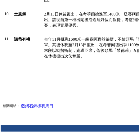
出。
10
土風舞
2月13日休後復出，在考菲爾德進軍1400米一級賽
出。該役自第一檔出閘後沿途居好位而報捷，考慮到
賽，表現實屬優秀。
11
謙恭有禮
去年11月挑戰1600米一級賽阿聯酋錦標，不敵頭馬
軍。其後休賽至2月13日復出，在考菲爾德出爭110
末段以勁勢衝刺，跑獲亞席，落後頭馬「希德莉」五
在休後復出次仗奪勝。
藍鑽石錦標賽馬日
相關網站：