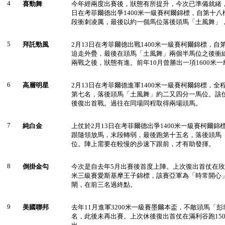
4
喜勁舞
今年經兩度出賽後，狀態有所提升，今次已準備就緒，
日在考菲爾德出爭1400米一級賽柯爾錦標，自第十
段衝刺凌厲，最後以約一個馬位落後頭馬「土風舞」
5
拜託勁風
2月13日在考菲爾德出戰1400米一級賽柯爾錦標，
迫走外疊，最後在頭馬「土風舞」兩個半馬位之後衝
兩戰之後，狀態有進。前年10月曾勝出一項1600米一
6
高層明星
2月13日在考菲爾德進軍1400米一級賽柯爾錦標，
第七名，落後頭馬「土風舞」約二又四分一馬位。該仗
後復出首戰。過往在同場同程取得兩場頭馬。
7
純白金
上仗於2月13日在考菲爾德出爭1400米一級賽柯爾
跟隨領放馬，末段轉弱，最後跑第十五名，落後頭馬
位。陣上需要在較慢的步速下跟前，才有助發揮。
8
倒掛金勾
今次是自去年5月出賽後首度上陣。上次復出首仗在玫瑰
米三級賽愛斯基摩王子錦標，該賽亞軍為「時常開心
閘，在前三名過終點。
9
美國聯邦
去年11月進軍3200米一級賽墨爾本盃，不敵頭馬「
名，此後未再出賽。上次休後復出首仗在滿利谷跑15