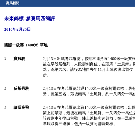
賽馬新聞
未來錦標–參賽馬匹簡評
2016年2月25日
國際
一級賽 1400米
草地
1
寶貝駒
2月13日出戰考菲爾德，夥拍韋達角逐1400米一級
後在早段居後列，末段衝刺良佳，在頭馬「土風舞」
點，跑第六名。該役為牠自去年11月上陣後復出首仗
步。
2
反叛丹駒
2月13日在考菲爾德競逐1400米一級賽柯爾錦標，
勢，跑第五名，落後頭馬「土風舞」約一又四分一馬
3
讓我高飛
2月13日在考菲爾德出戰1400米一級賽柯爾錦標，
策上前帶頭，最後在頭馬「土風舞」一又四分一馬位
該役為本年復出首戰，陣上以快步速領放，在一眾前
年底取得三連勝，包括一級賽阿聯酋錦標。