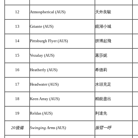
12
Atmospherical (AUS)
天外良駿
13
Griante (AUS)
鏡湖小城
14
Pittsburgh Flyer (AUS)
拼博起飛
15
Vezalay (AUS)
蕙莎妮
16
Heatherly (AUS)
希德莉
17
Headwater (AUS)
水頭充足
18
Keen Array (AUS)
精銳盡出
19
Reldas (AUS)
利達先
20
後備
Swinging Arms (AUS)
振臂一呼