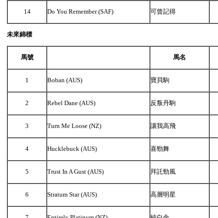
14
Do You Remember (SAF)
可曾記得
未來錦標
馬號
馬名
1
Boban (AUS)
寶貝駒
2
Rebel Dane (AUS)
反叛丹駒
3
Turn Me Loose (NZ)
讓我高飛
4
Hucklebuck (AUS)
喜勁舞
5
Trust In A Gust (AUS)
拜託勁風
6
Stratum Star (AUS)
高層明星
7
Entirely Platinum (NZ)
純白金