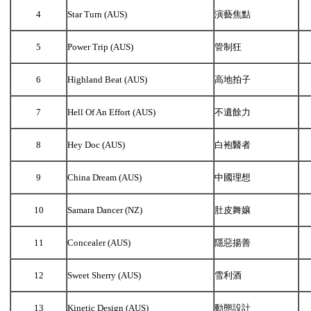
4
Star Turn (AUS)
演藝焦點
5
Power Trip (AUS)
管制狂
6
Highland Beat (AUS)
高地拍子
7
Hell Of An Effort (AUS)
不遺餘力
8
Hey Doc (AUS)
白袍醫者
9
China Dream (AUS)
中國理想
10
Samara Dancer (NZ)
肚皮舞孃
11
Concealer (AUS)
隱惡揚善
12
Sweet Sherry (AUS)
雪利酒
13
Kinetic Design (AUS)
動態設計