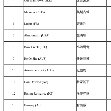
4
Our Ivanhowe (GER)
艾雲豪威
5
Messene (AUS)
美斯古城
6
Lidari (FR)
靈達利
7
Almoonqith (USA)
愛滿駒
8
Bow Creek (IRE)
小河彎彎
9
He Or She (AUS)
雌雄莫辨
10
Awesome Rock (AUS)
壯觀島
11
Don Doremo (NZ)
杜蒙閣下
12
Rising Romance (NZ)
浪漫昇華
13
Fenway (AUS)
奮而威