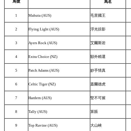
馬號
馬名
1
Mahuta (AUS)
毛里國王
2
Flying Light (AUS)
浮光掠影
3
Ayers Rock (AUS)
艾爾斯岩
4
Extra Choice (NZ)
額外精選
5
Patch Adams (AUS)
妙手情真
6
Celtic Tiger (NZ)
蓋爾德虎
7
Hardern (AUS)
堅不可摧
8
Tally (AUS)
算賬
9
Top Ravine (AUS)
大山峽