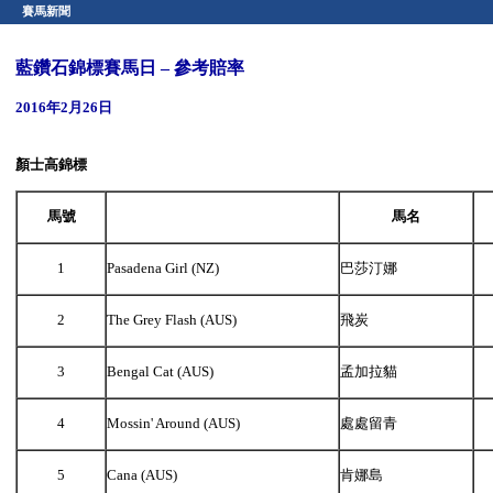
賽馬新聞
藍鑽石錦標賽馬日 – 參考賠率
2016年2月26日
顏士高錦標
馬號
馬名
1
Pasadena Girl (NZ)
巴莎汀娜
2
The Grey Flash (AUS)
飛炭
3
Bengal Cat (AUS)
孟加拉貓
4
Mossin' Around (AUS)
處處留青
5
Cana (AUS)
肯娜島