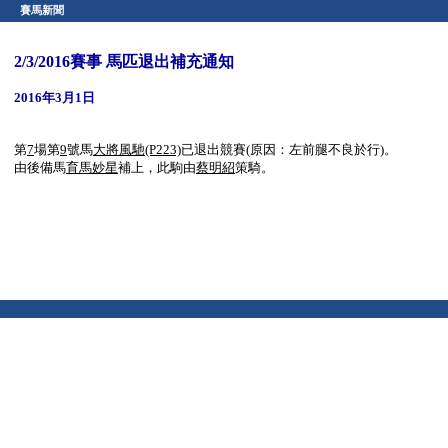
賽馬新聞
2/3/2016賽事 馬匹退出補充通知
2016年3月1日
第
7
場第
9
號馬
大將風馳
(P223)
已退出競賽(原因：左前腿不良於行)。
由後備馬
育馬妙星
補上，此駒由
蔡明紹
策騎。