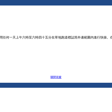
六期間任何一天上午六時至六時四十五分在草地跑道標誌筒外邊範圍內進行快操
關閉視窗