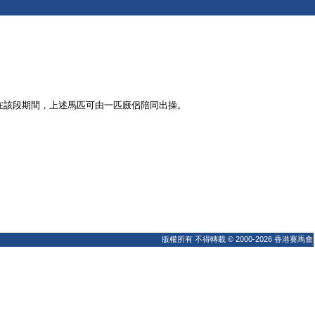
。在該段期間，上述馬匹可由一匹廄侶陪同出操。
版權所有 不得轉載 © 2000-2026 香港賽馬會