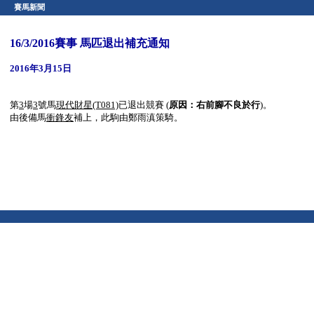
賽馬新聞
16/3/2016賽事 馬匹退出補充通知
2016年3月15日
第
3
場
3
號馬
現代財星
(T081)
已退出競賽 (
原因：右前腳不良於行
)。
由後備馬
衝鋒友
補上，此駒由鄭雨滇策騎。