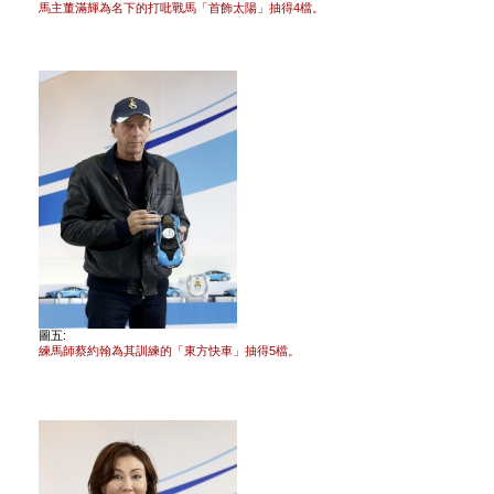
馬主董滿輝為名下的打吡戰馬「首飾太陽」抽得4檔。
圖五:
練馬師蔡約翰為其訓練的「東方快車」抽得5檔。