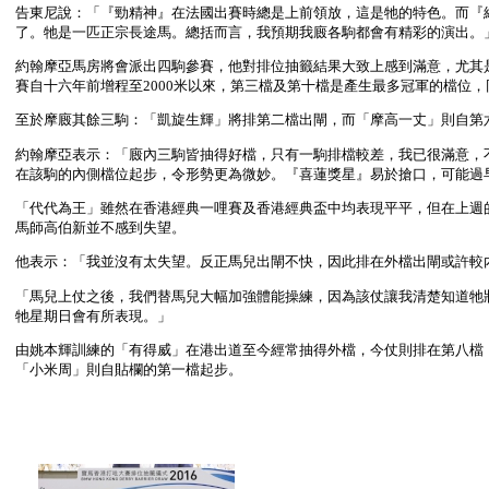
告東尼說：「『勁精神』在法國出賽時總是上前領放，這是牠的特色。而『
了。牠是一匹正宗長途馬。總括而言，我預期我廄各駒都會有精彩的演出。
約翰摩亞馬房將會派出四駒參賽，他對排位抽籤結果大致上感到滿意，尤其
賽自十六年前增程至2000米以來，第三檔及第十檔是產生最多冠軍的檔位，
至於摩廄其餘三駒：「凱旋生輝」將排第二檔出閘，而「摩高一丈」則自第
約翰摩亞表示：「廄內三駒皆抽得好檔，只有一駒排檔較差，我已很滿意，
在該駒的內側檔位起步，令形勢更為微妙。『喜蓮獎星』易於搶口，可能過
「代代為王」雖然在香港經典一哩賽及香港經典盃中均表現平平，但在上週
馬師高伯新並不感到失望。
他表示：「我並沒有太失望。反正馬兒出閘不快，因此排在外檔出閘或許較
「馬兒上仗之後，我們替馬兒大幅加強體能操練，因為該仗讓我清楚知道牠
牠星期日會有所表現。」
由姚本輝訓練的「有得威」在港出道至今經常抽得外檔，今仗則排在第八檔
「小米周」則自貼欄的第一檔起步。