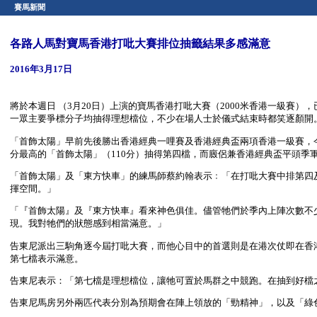
賽馬新聞
各路人馬對寶馬香港打吡大賽排位抽籤結果多感滿意
2016年3月17日
將於本週日 （3月20日）上演的寶馬香港打吡大賽（2000米香港一級賽）
一眾主要爭標分子均抽得理想檔位，不少在場人士於儀式結束時都笑逐顏開
「首飾太陽」早前先後勝出香港經典一哩賽及香港經典盃兩項香港一級賽，
分最高的「首飾太陽」（110分）抽得第四檔，而廄侶兼香港經典盃平頭季
「首飾太陽」及「東方快車」的練馬師蔡約翰表示﹕「在打吡大賽中排第四
揮空間。」
「『首飾太陽』及『東方快車』看來神色俱佳。儘管牠們於季內上陣次數不
現。我對牠們的狀態感到相當滿意。」
告東尼派出三駒角逐今屆打吡大賽，而他心目中的首選則是在港次仗即在香
第七檔表示滿意。
告東尼表示：「第七檔是理想檔位，讓牠可置於馬群之中競跑。在抽到好檔
告東尼馬房另外兩匹代表分別為預期會在陣上領放的「勁精神」，以及「綠