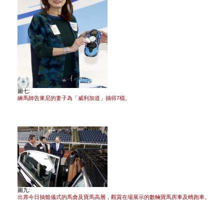
圖七:
練馬師告東尼的妻子為「威利加道」抽得7檔。
圖九:
出席今日抽籤儀式的馬會及寶馬高層，觀賞在場展示的數輛寶馬房車及轎跑車。