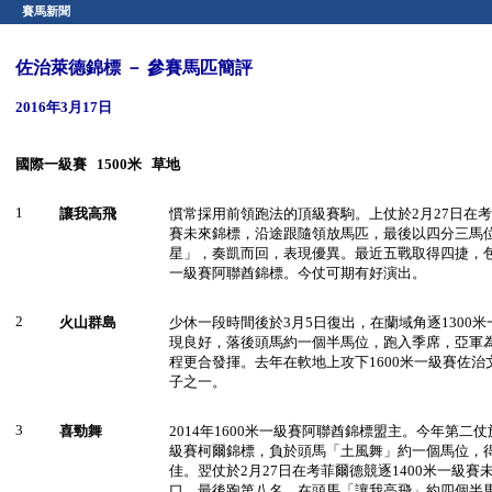
賽馬新聞
佐治萊德錦標 － 參賽馬匹簡評
2016年3月17日
國際一級賽
1500
米
草地
1
讓我高飛
慣常採用前領跑法的頂級賽駒。上仗於2月27日在考
賽未來錦標，沿途跟隨領放馬匹，最後以四分三馬
星」，奏凱而回，表現優異。最近五戰取得四捷，包括
一級賽阿聯酋錦標。今仗可期有好演出。
2
火山群島
少休一段時間後於3月5日復出，在蘭域角逐1300
現良好，落後頭馬約一個半馬位，跑入季席，亞軍
程更合發揮。去年在軟地上攻下1600米一級賽佐
子之一。
3
喜勁舞
2014年1600米一級賽阿聯酋錦標盟主。今年第二仗於
級賽柯爾錦標，負於頭馬「土風舞」約一個馬位，
佳。翌仗於2月27日在考菲爾德競逐1400米一級
口，最後跑第八名，在頭馬「讓我高飛」約四個半