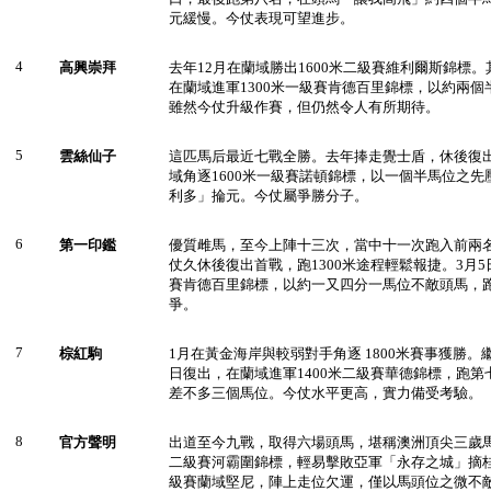
元緩慢。今仗表現可望進步。
4
高興崇拜
去年12月在蘭域勝出1600米二級賽維利爾斯錦標。
在蘭域進軍1300米一級賽肯德百里錦標，以約兩
雖然今仗升級作賽，但仍然令人有所期待。
5
雲絲仙子
這匹馬后最近七戰全勝。去年捧走覺士盾，休後復出
域角逐1600米一級賽諾頓錦標，以一個半馬位之
利多」掄元。今仗屬爭勝分子。
6
第一印鑑
優質雌馬，至今上陣十三次，當中十一次跑入前兩
仗久休後復出首戰，跑1300米途程輕鬆報捷。3月5
賽肯德百里錦標，以約一又四分一馬位不敵頭馬，
爭。
7
棕紅駒
1月在黃金海岸與較弱對手角逐 1800米賽事獲勝。
日復出，在蘭域進軍1400米二級賽華德錦標，跑
差不多三個馬位。今仗水平更高，實力備受考驗。
8
官方聲明
出道至今九戰，取得六場頭馬，堪稱澳洲頂尖三歲馬。
二級賽河霸圍錦標，輕易擊敗亞軍「永存之城」摘桂。
級賽蘭域堅尼，陣上走位欠運，僅以馬頭位之微不