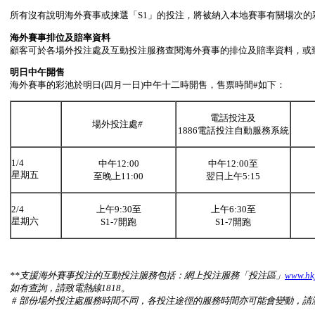
所有沒有說明海外賽事或揀選「S1」的投注，將被納入本地賽事有關場次的
海外賽事排位及賠率資料
顧客可於各場外投注處及互動投注服務查閱海外賽事的排位及賠率資料，或致電
明日中午開售
海外賽事的彩池於明日(四月一日)中午十二時開售，售票時間#如下：
電話投注及
場外投注處
#
1886電話投注自動服務系統
1/4
中午12:00
中午12:00至
星期五
至晚上11:00
翌日上午5:15
2/4
上午9:30至
上午6:30至
星期六
S1-7開跑
S1-7開跑
**
支援海外賽事投注的互動投注服務包括：網上投注服務「投注區」
www.hk
如有查詢，請致電熱線
1818
。
#
部份場外投注處服務時間不同，各投注途徑的服務時間亦可能會變動，請