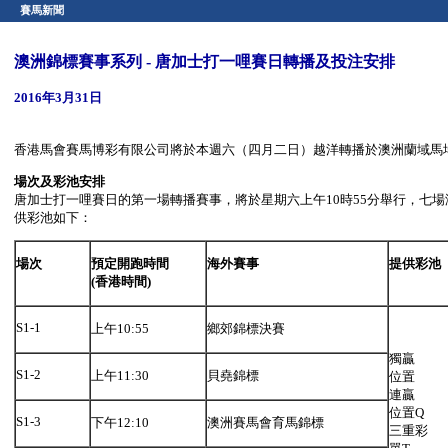
賽馬新聞
澳洲錦標賽事系列 - 唐加士打一哩賽日轉播及投注安排
2016年3月31日
香港馬會賽馬博彩有限公司將於本週六（四月二日）越洋轉播於澳洲蘭域馬
場次及彩池安排
唐加士打一哩賽日的第一場轉播賽事，將於星期六上午10時55分舉行，七場海外
供彩池如下：
場次
預定開跑時間
海外賽事
提供彩池
(
香港時間
)
S1-1
上午10:55
鄉郊錦標決賽
獨贏
S1-2
上午11:30
貝堯錦標
位置
連贏
位置Q
S1-3
下午12:10
澳洲賽馬會育馬錦標
三重彩