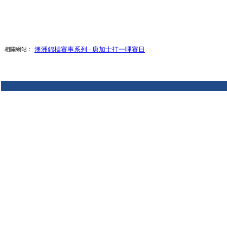
澳洲錦標賽事系列 - 唐加士打一哩賽日
相關網站：