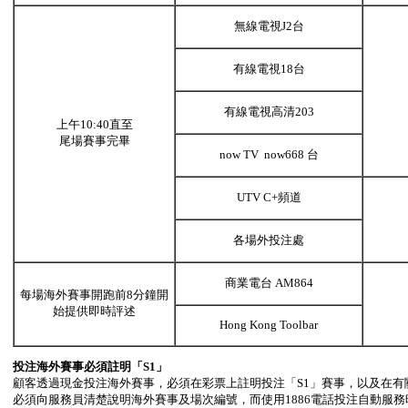
無線電視J2台
有線電視18台
有線電視高清203
上午10:40直至
尾場賽事完畢
now TV now668 台
UTV C+頻道
各場外投注處
商業電台 AM864
每場海外賽事開跑前8分鐘開
始提供即時評述
Hong Kong Toolbar
投注海外賽事必須註明「
S1
」
顧客透過現金投注海外賽事，必須在彩票上註明投注「S1」賽事，以及在有
必須向服務員清楚說明海外賽事及場次編號，而使用1886電話投注自動服