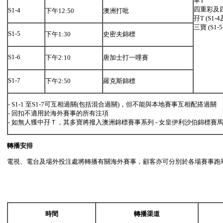
單T
四重彩及
S1-4
下午12:50
澳洲打吡
孖T (S1-4
三寶 (S1-5
S1-5
下午1:30
史密夫錦標
S1-6
下午2:10
唐加士打一哩賽
S1-7
下午2:50
羅克斯錦標
- S1-1 至S1-7可互相過關(包括混合過關)，但不能與本地賽事互相配搭過關
- 回扣不適用於海外賽事的所有注項
- 如無人獲中孖Ｔ，其多寶將撥入澳洲錦標賽事系列
-
女皇伊利沙伯錦標賽
轉播安排
電視、電台及場外投注處將轉播有關海外賽事，顧客亦可分別於各場賽事跑
時間
轉播渠道