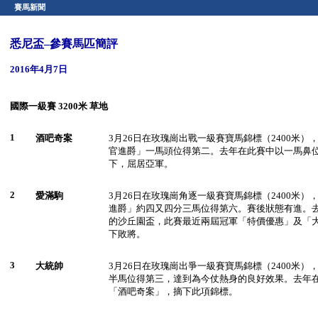
賽馬新聞
悉尼盃–參賽馬匹簡評
2016年4月7日
國際一級賽
3200米 草地
1
酒吧奇案
3月26日在玫瑰崗出戰一級賽寶馬錦標（2400米
官進爵」一馬頭位得第二。去年在此賽中以一馬鼻
下，屈居亞軍。
2
愛滿駒
3月26日在玫瑰崗角逐一級賽寶馬錦標（2400米
進爵」約四又四分三馬位得第六。賽後狀態有進。
的沙丘園盃，此賽最近兩屆冠軍「特價優惠」及「
下敗將。
3
大統帥
3月26日在玫瑰崗出爭一級賽寶馬錦標（2400米
半馬位得第三，達到為今仗熱身的良好效果。去年
「酒吧奇案」，摘下此項錦標。