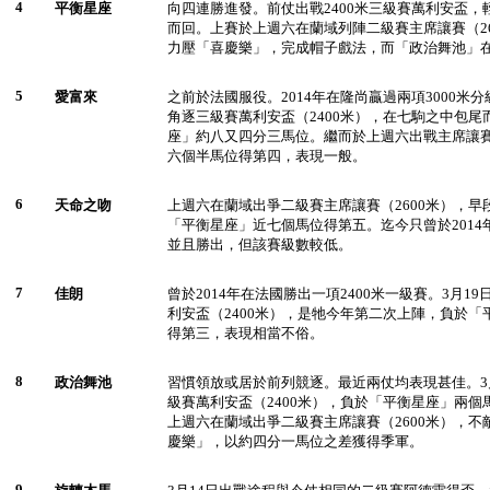
4
平衡星座
向四連勝進發。前仗出戰2400米三級賽萬利安盃
而回。上賽於上週六在蘭域列陣二級賽主席讓賽（2
力壓「喜慶樂」，完成帽子戲法，而「政治舞池」
5
愛富來
之前於法國服役。2014年在隆尚贏過兩項3000米分
角逐三級賽萬利安盃（2400米），在七駒之中包尾
座」約八又四分三馬位。繼而於上週六出戰主席讓
六個半馬位得第四，表現一般。
6
天命之吻
上週六在蘭域出爭二級賽主席讓賽（2600米），
「平衡星座」近七個馬位得第五。迄今只曾於2014年
並且勝出，但該賽級數較低。
7
佳朗
曾於2014年在法國勝出一項2400米一級賽。3月1
利安盃（2400米），是牠今年第二次上陣，負於
得第三，表現相當不俗。
8
政治舞池
習慣領放或居於前列競逐。最近兩仗均表現甚佳。3
級賽萬利安盃（2400米），負於「平衡星座」兩
上週六在蘭域出爭二級賽主席讓賽（2600米），
慶樂」，以約四分一馬位之差獲得季軍。
9