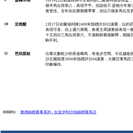
旋轉木馬
3月14日出戰途程與今仗相同的二級賽阿德雷得盃
個半馬位得第八，表現平平。但該役只 是牠今年第
會更佳。去年在此賽跑獲季軍，但以六個多馬位見
10
定然醒
2月27日在蘭域列陣2400米指標評分82讓賽，以
表現可喜。但上週六再戰，角逐主席讓賽卻表現一
十又四分三馬位得第六。不過騎師賽後解釋，相隔
駒不利。
11
芭欣諾娃
出賽次數較少的長途雌馬，有進步空間。今仗越級挑
沙丘園競逐3000米指標評分84讓賽，大勝亞軍馬
印象極佳。
澳洲錦標賽事系列 - 女皇伊利沙伯錦標賽馬日
相關網站：