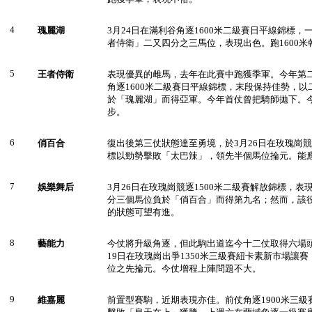
4
瑰麗湖
3月24日在滿利谷角逐1600米二級賽日平線錦標
者侍衛」二又四分之三馬位，表現出色。跑1600
5
王者侍衛
表現優異的雌馬，去年在此賽中跑獲季軍。今年第二
角逐1600米二級賽日平線錦標，末段保持佳勢，
於「瑰麗湖」而得亞軍。今年首仗曾把騎師拋下。
步。
6
俏百合
復出後第三仗狀態達至勇境，於3月26日在玫瑰崗競
標以勁勢擊敗「太巴辣」，領先半個馬位掄元。能
7
娛樂舞后
3月26日在玫瑰崗競逐1500米二級賽解放錦標，
分三個馬位負於「俏百合」而得第九名；然而，該
的狀態可望有進。
8
藝能力
今仗將升級角逐，但此駒出道迄今十二仗取得六場
19日在玫瑰崗出爭1350米三級賽紐卡素新市場讓
位之先掄元。今仗增程上陣問題不大。
9
維嘉麗
前置型賽駒，近期表現亦佳。前仗角逐1900米三