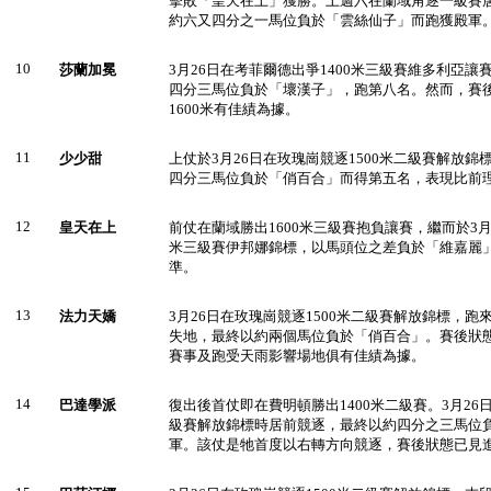
擊敗「皇天在上」獲勝。上週六在蘭域角逐一級賽
約六又四分之一馬位負於「雲絲仙子」而跑獲殿軍
10
莎蘭加冕
3月26日在考菲爾德出爭1400米三級賽維多利亞
四分三馬位負於「壞漢子」，跑第八名。然而，賽
1600米有佳績為據。
11
少少甜
上仗於3月26日在玫瑰崗競逐1500米二級賽解放
四分三馬位負於「俏百合」而得第五名，表現比前
12
皇天在上
前仗在蘭域勝出1600米三級賽抱負讓賽，繼而於3月1
米三級賽伊邦娜錦標，以馬頭位之差負於「維嘉麗
準。
13
法力天嬌
3月26日在玫瑰崗競逐1500米二級賽解放錦標，
失地，最終以約兩個馬位負於「俏百合」。賽後狀態
賽事及跑受天雨影響場地俱有佳績為據。
14
巴達學派
復出後首仗即在費明頓勝出1400米二級賽。3月26日
級賽解放錦標時居前競逐，最終以約四分之三馬位
軍。該仗是牠首度以右轉方向競逐，賽後狀態已見