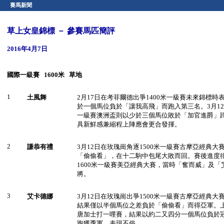
賽馬新聞
草上女皇錦標 － 參賽馬匹簡評
2016年4月7日
國際一級賽
1600
米
草地
1
土風舞
2月17日在考菲爾德出爭1400米一級賽未來錦標
於一個馬位負於「讓我高飛」而跑入第三名。3月12
一級賽澳洲盃則以少於三個馬位敗於「加官進爵」
具新鮮感兼縮程上陣應會更合發揮。
2
謙恭有禮
3月12日在玫瑰崗角逐1500米一級賽古摩亞經典
「偷偷看」，在十二駒中包尾大敗而回。賽後進度徘
1600米一級賽美亞經典大賽，當時「奮而威」及
將。
3
艾卡德娜
3月12日在玫瑰崗出爭1500米一級賽古摩亞經典
結果僅以半個馬位之差負於「偷偷看」而得亞軍。
唐加士打一哩賽，結果以約二又四分一個馬位負於
跑獲季軍，表現不俗。