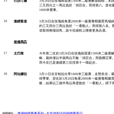
15
巴莎汀娜
3月26日在玫瑰崗競逐1500米二級賽解放錦標，
三又四分之一馬位負於「俏百合」而得第八。曾在
1600米賽事。
16
違經叛道
3月26日在玫瑰崗角逐2000米一級賽葡萄園育馬
約三又四分三馬位負於「一看動人」而得第八名。歷
並取得兩場頭馬，故今仗縮程上陣會更為合適。
後備馬匹
17
太巴辣
今年第二仗於3月26日在玫瑰崗競逐1500米二級
略，最終僅以半個馬位不敵「俏百合」而跑獲亞軍
而今仗已是連續第三仗排第十一檔起步。
18
阿仙娜拉
3月11日在甘柏拉出爭1600米三級賽，走勢良佳
得季軍。翌仗於3月26日角逐2000米一級賽葡萄
般，結果以三個半馬位再度敗於「一看動人」蹄下
澳洲錦標賽事系列 - 女皇伊利沙伯錦標賽馬日
相關網站：