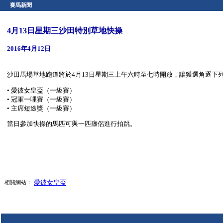
賽馬新聞
4月13日星期三沙田特別草地快操
2016年4月12日
沙田馬場草地跑道將於4月13日星期三上午六時至七時開放，讓獲選角逐下
• 愛彼女皇盃（一級賽）
• 冠軍一哩賽（一級賽）
• 主席短途獎（一級賽）
當日參加快操的馬匹可與一匹廄侶進行拍跳。
愛彼女皇盃
相關網站：