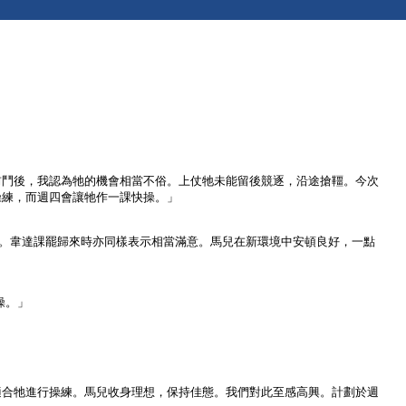
前鬥後，我認為牠的機會相當不俗。上仗牠未能留後競逐，沿途搶韁。今次
操練，而週四會讓牠作一課快操。」
勢令人滿意。韋達課罷歸來時亦同樣表示相當滿意。馬兒在新環境中安頓良好，一點
操。」
適合牠進行操練。馬兒收身理想，保持佳態。我們對此至感高興。計劃於週