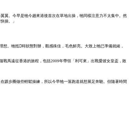
心翼翼。今早是牠今趟來港後首次在草地出操，牠同樣注意力不太集中。然
課快操。」
合乎理想。牠抵時狀態對辦，觀感殊佳，毛色鮮亮。大致上牠已準備就緒，
」
ie伴隨戰馬遠征香港的旅程，包括2009年帶領「利可來」出戰愛彼女皇盃，敗
是在踱步圈做些輕鬆操練，所以今早牠一落跑道就想展足奔馳。但隨著時間