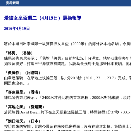
賽馬新聞
愛彼女皇盃週二（4月19日）晨操報導
2016年4月19日
將於本週日出爭國際一級賽愛彼女皇盃（2000米）的海外及本地名駒，今
「將男」（香港）
練馬師告東尼表示：「我對『將男』目前的狀況十分滿意。牠的狀態與去年同
如果留得好，打進三甲應該沒有問題。我認為最強對手是那些日本賽駒。牠
「傲騰作」（阿聯酋）
由韋達策騎，在草地上快操三段，以1分20.8秒（30.0，27.1，23.7
問題也沒有。」
「喜蓮巨星」（香港）
練馬師告東尼表示：「2400米才是此駒的首本途程，2000米對牠來說，
「高地之舞」（愛爾蘭）
於策騎員David Bergin胯下在全天候跑道慢跳三段，時間錄得1分37秒（33.5，3
「朗日清天」（日本）
按照原來的安排，此駒今晨留在檢疫馬房裡面，沒有在跑道出操。策騎員山