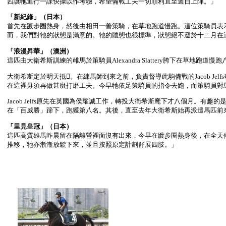
四讓牠進行一課快操以作考驗，希望備戰工夫一切順利直至週日上陣。」
「新紀錄」（日本）
首先在踱步圈熱身，然後由相田一善策騎，在草地跑道慢跑。這位策騎員表
而，我們對牠的狀態是滿意的。牠的體態也很標準，狀態絕不遜於十二月在
「浪漫昇華」（澳洲）
這匹由大衛希斯訓練的雌馬於策騎員Alexandra Slattery胯下在草地跑道慢跑
大衛希斯定於明天抵。在練馬師到來之前，負責督導此駒備戰的Jacob 
在這裡毋須再做甚麼打磨工夫。今早牠依足策騎員的指令去跑，而策騎員對
Jacob Jelfs原先在英國為侯耀誠工作，轉投大衛希斯麾下才八個月。有趣
在「百威勝」蹄下，跑獲第八名。其後，直至去年大衛希斯始再派遣馬匹前
「里見皇冠」（日本）
這匹高質雄馬昨晨留在隔離營裡面沒有出來，今早在踱步圈熱身後，在全天
推移，牠亦漸漸放鬆下來，並且按照原定計劃舒展四肢。」