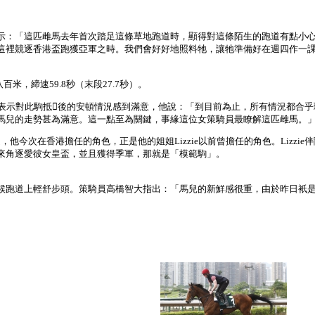
示：「這匹雌馬去年首次踏足這條草地跑道時，顯得對這條陌生的跑道有點小
這裡競逐香港盃跑獲亞軍之時。我們會好好地照料牠，讓牠準備好在週四作一
八百米，締速59.8秒（末段27.7秒）。
Jelfs表示對此駒抵後的安頓情況感到滿意，他說：「到目前為止，所有情況都
馬兒的走勢甚為滿意。這一點至為關鍵，事緣這位女策騎員最瞭解這匹雌馬。
的是，他今次在香港擔任的角色，正是他的姐姐Lizzie以前曾擔任的角色。Lizz
來角逐愛彼女皇盃，並且獲得季軍，那就是「模範駒」。
候跑道上輕舒步頭。策騎員高橋智大指出：「馬兒的新鮮感很重，由於昨日衹