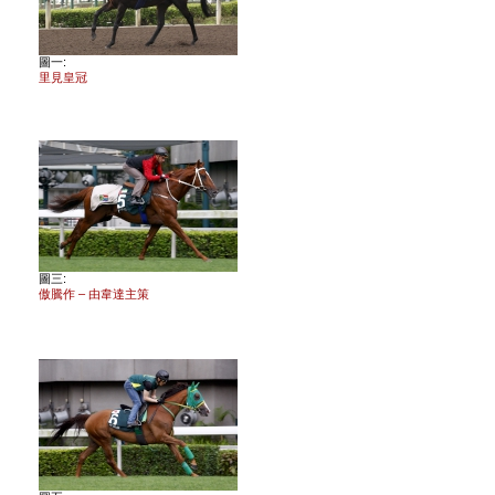
圖一:
里見皇冠
圖三:
傲騰作 – 由韋達主策