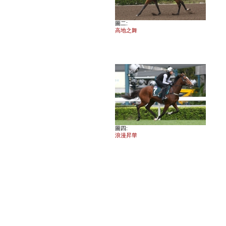
圖二:
高地之舞
圖四:
浪漫昇華