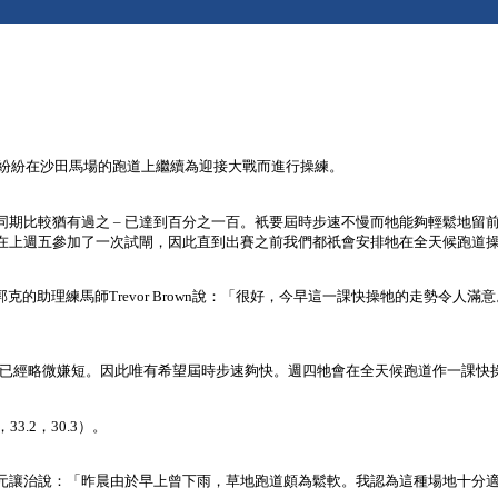
晨紛紛在沙田馬場的跑道上繼續為迎接大戰而進行操練。
期比較猶有過之 – 已達到百分之一百。衹要屆時步速不慢而牠能夠輕鬆地留
在上週五參加了一次試閘，因此直到出賽之前我們都祇會安排牠在全天候跑道
）完成。郭克的助理練馬師Trevor Brown說：「很好，今早這一課快操牠的走
現時已經略微嫌短。因此唯有希望屆時步速夠快。週四牠會在全天候跑道作一課快
3.2，30.3）。
元讓治說：「昨晨由於早上曾下雨，草地跑道頗為鬆軟。我認為這種場地十分