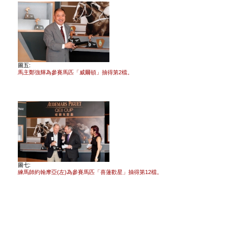
圖五:
馬主鄭強輝為參賽馬匹「威爾頓」抽得第2檔。
圖七:
練馬師約翰摩亞(左)為參賽馬匹「喜蓮歡星」抽得第12檔。