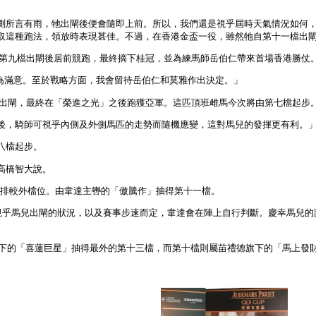
測所言有雨，牠出閘後便會隨即上前。所以，我們還是視乎屆時天氣情況如何
取這種跑法，領放時表現甚佳。不過，在香港金盃一役，雖然牠自第十一檔出
，自第九檔出閘後居前競跑，最終摘下桂冠，並為練馬師岳伯仁帶來首場香港勝
我們頗為滿意。至於戰略方面，我會留待岳伯仁和莫雅作出決定。」
三檔出閘，最終在「榮進之光」之後跑獲亞軍。這匹頂班雌馬今次將由第七檔起步
後，騎師可視乎內側及外側馬匹的走勢而隨機應變，這對馬兒的發揮更有利。
八檔起步。
高橋智大說。
作」排較外檔位。由韋達主轡的「傲騰作」抽得第十一檔。
掌。視乎馬兒出閘的狀況，以及賽事步速而定，韋達會在陣上自行判斷。慶幸馬兒
麾下的「喜蓮巨星」抽得最外的第十三檔，而第十檔則屬苗禮德旗下的「馬上發