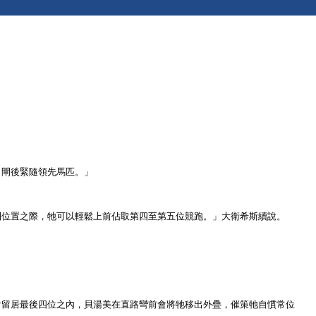
。
出閘後緊隨領先馬匹。」
利位置之際，牠可以輕鬆上前佔取第四至第五位競跑。」大衛希斯續說。
會留居最後四位之內，貝湯美在直路彎前會將牠移出外疊，催策牠自慣常位