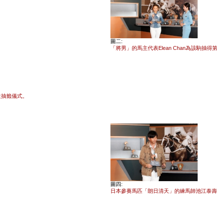
圖二:
「將男」的馬主代表Elean Chan為該駒抽得
位抽籤儀式。
圖四:
日本參賽馬匹「朗日清天」的練馬師池江泰壽