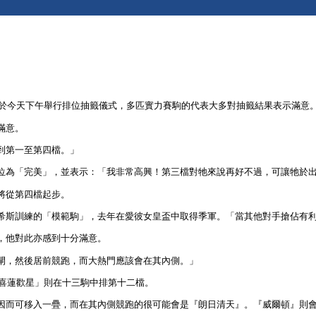
並於今天下午舉行排位抽籤儀式，多匹實力賽駒的代表大多對抽籤結果表示滿意
滿意。
到第一至第四檔。」
位為「完美」，並表示：「我非常高興！第三檔對牠來說再好不過，可讓牠於
將從第四檔起步。
希斯訓練的「模範駒」，去年在愛彼女皇盃中取得季軍。「當其他對手搶佔有
，他對此亦感到十分滿意。
閘，然後居前競跑，而大熱門應該會在其內側。」
「喜蓮歡星」則在十三駒中排第十二檔。
因而可移入一疊，而在其內側競跑的很可能會是『朗日清天』。『威爾頓』則