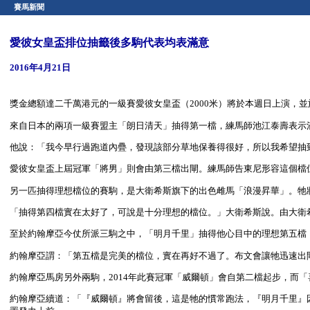
賽馬新聞
愛彼女皇盃排位抽籤後多駒代表均表滿意
2016年4月21日
獎金總額達二千萬港元的一級賽愛彼女皇盃（2000米）將於本週日上演，
來自日本的兩項一級賽盟主「朗日清天」抽得第一檔，練馬師池江泰壽表示
他說：「我今早行過跑道內疊，發現該部分草地保養得很好，所以我希望抽
愛彼女皇盃上屆冠軍「將男」則會由第三檔出閘。練馬師告東尼形容這個檔
另一匹抽得理想檔位的賽駒，是大衛希斯旗下的出色雌馬「浪漫昇華」。牠
「抽得第四檔實在太好了，可說是十分理想的檔位。」大衛希斯說。由大衛
至於約翰摩亞今仗所派三駒之中，「明月千里」抽得他心目中的理想第五檔
約翰摩亞謂：「第五檔是完美的檔位，實在再好不過了。布文會讓牠迅速出
約翰摩亞馬房另外兩駒，2014年此賽冠軍「威爾頓」會自第二檔起步，而
約翰摩亞續道：「『威爾頓』將會留後，這是牠的慣常跑法，『明月千里』