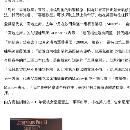
置發力上前。」
「對於『喜蓮歡星』來說，排檔對牠的影響極微，因為如果當日正如天氣預
法。我們都知道，『喜蓮歡星』可以採取主動上前帶頭。牠在英國時往往採
愛爾蘭代表「高地之舞」去年12月在沙田角逐一級賽香港瓶（2400米）
「高地之舞」的助理練馬師Pat Keating表示：「這個檔位沒有問題，
「新紀錄」曾在去年12月來港角逐香港盃（2000米一級賽），當時自第
練馬師齋藤誠說：「雖說自內檔出閘的馬匹佔有優勢，但馬兒從第七檔起步
今屆賽事的第三匹日本代表，是由堀宣行訓練的「里見皇冠」。該駒抽得第
「我只希望馬兒不會抽到外檔，因此排第八檔出閘亦算不俗。」助理練馬師
另一方面，代表父親郭克出席抽籤儀式的Mathew卻並不擔心旗下「傲騰
Mathew 表示：「我們會交給韋達全權作主，畢竟他對這條賽道瞭若指
揮。」
由方嘉柏訓練的2013年愛彼女皇盃盟主「軍事出擊」排在第九檔。告東尼