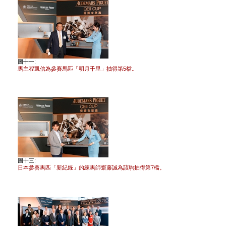
圖十一:
馬主程凱信為參賽馬匹「明月千里」抽得第5檔。
圖十三:
日本參賽馬匹「新紀錄」的練馬師齋藤誠為該駒抽得第7檔。