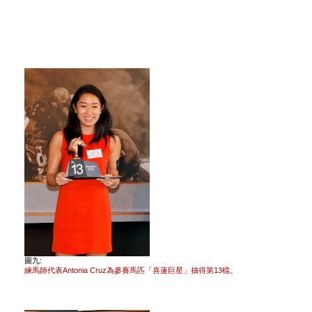
圖九:
練馬師代表Antonia Cruz為參賽馬匹「喜蓮巨星」抽得第13檔。