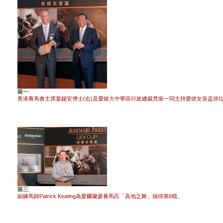
圖一:
香港賽馬會主席葉錫安博士(右)及愛彼大中華區行政總裁梵衛一同主持愛彼女皇盃排
圖三:
副練馬師Patrick Keating為愛爾蘭參賽馬匹「高地之舞」抽得第6檔。