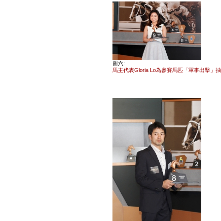
圖六:
馬主代表Gloria Lo為參賽馬匹「軍事出擊」