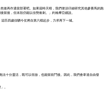
，然後再作適當部署吧。如果屆時天晴，我們便須仔細研究其他參賽馬的跑
閘後留後，但末段仍能以佳勢衝刺。」約翰摩亞續說。
仗。這匹四歲佳駟今仗將自第六檔起步，力求再下一城。
。
」
的跑法十分靈活，既可以領放，也能留前鬥後。因此，我們會韋達自由發
財」。