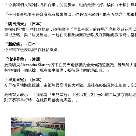
「今晨我們只讓牠快跑四百米，開開步頭。牠的走勢很好。檔位（十檔）無
「任何賽事衹要有份參賽就有機會勝出。你必須考慮到可能有五到六匹馬都
「朗日清天」（日本）
在檢疫區?做一些輕鬆操練，隨後陪伴「里見皇冠」前往馬匹亮相圈遊花園
得很放鬆。與『里見皇冠』一起在亮相圈繞圈踱步以及在閘廂處教閘時，都
「新紀錄」（日本）
今早留在檢疫馬房?作輕鬆操練。
「浪漫昇華」（澳洲）
於策騎員Alexandra Slattery胯下在受天雨影響的全天候跑道
替牠抽到一個靚檔，現在萬事俱備，衹待最佳的結局出現。」
「里見皇冠」（日本）
今早在草地跑道操練，由策騎員高橋智大考驗。最後在終點直路上加速，姿態輕
高橋智大表示：「我認為『里見皇冠』上次出賽（2月份出戰二級賽京都紀
到了賽事舉行時，在牠四周都會有馬匹。」