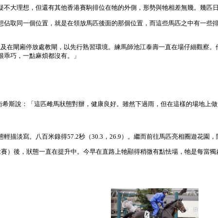
疑不大理想，但還有其他香港賽駒排位在牠的外側，形勢與牠相差無幾。幾匹
想佔取同一個位置，就是在領放馬匹後面的那個位置，而這些馬匹之中有一些
以及在閘廂停放處教閘，以先行熟習環境。練馬師池江泰壽一直在場仔細觀察。
很乖巧，一點麻煩都沒有。」
慢跑。練馬師大衛希斯說：「這匹雌馬狀態對辦，健康良好。雖然下過雨，但在這樣的
描淡寫。八百米錄得57.2秒（30.3，26.9）。繼而前往馬匹亮相圈遊花園
念賽）後，狀態一直在提升中。今早在直路上牠顯得稍微有點怯場，牠是每當獨