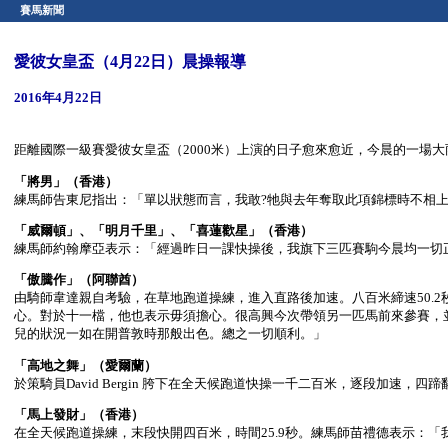
賽馬新聞
愛彼女皇盃（4月22日）晨操報導
2016年4月22日
距離國際一級賽愛彼女皇盃（2000米）上演的日子愈來愈近，今晨的一場
「將男」（香港）
練馬師告東尼指出：「單以狀態而言，我敢?牠與去年奪取此項錦標時不相
「威爾頓」、「明月千里」、「喜蓮歡星」（香港）
練馬師約翰摩亞表示：「經過昨日一課快操後，我旗下三匹賽駒今晨均一切
「傲騰作」（阿聯酋）
由騎師韋達親自考驗，在草地跑道操練，進入直路後加速。八百米締速50.2秒（
心。對於十一檔，他也表示毋須擔心。很高興今次帶領另一匹馬前來參賽，
兒的狀況一如在開普敦時那般出色。總之一切順利。」
「高地之舞」（愛爾蘭）
於策騎員David Bergin 胯下在全天候跑道快操一千二百米，逐段加速，四蹄翻飛
「馬上發財」（香港）
在全天候跑道操練，末段快開四百米，時間25.9秒。練馬師苗禮德表示：