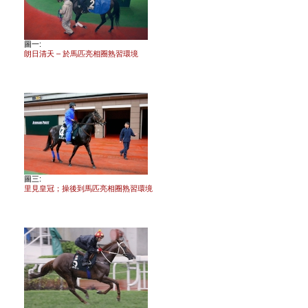
圖一:
朗日清天 – 於馬匹亮相圈熟習環境
圖三:
里見皇冠；操後到馬匹亮相圈熟習環境