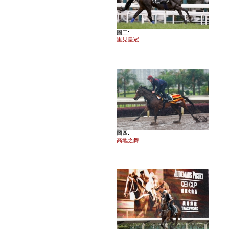
圖二:
里見皇冠
圖四:
高地之舞