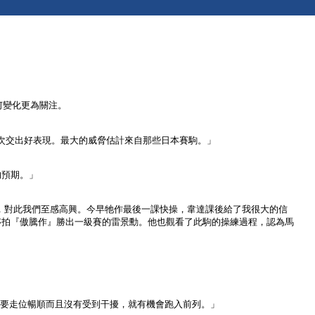
何變化更為關注。
次交出好表現。最大的威脅估計來自那些日本賽駒。」
的預期。」
保持標準，對此我們至感高興。今早牠作最後一課快操，韋達課後給了我很大的信
夥拍『傲騰作』勝出一級賽的雷景勳。他也觀看了此駒的操練過程，認為馬
衹要走位暢順而且沒有受到干擾，就有機會跑入前列。」