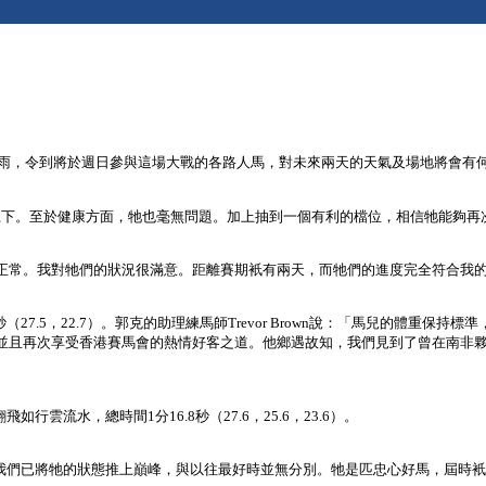
大雨，令到將於週日參與這場大戰的各路人馬，對未來兩天的天氣及場地將會有
上下。至於健康方面，牠也毫無問題。加上抽到一個有利的檔位，相信牠能夠再
正常。我對牠們的狀況很滿意。距離賽期衹有兩天，而牠們的進度完全符合我
27.5，22.7）。郭克的助理練馬師Trevor Brown說：「馬兒的體重
並且再次享受香港賽馬會的熱情好客之道。他鄉遇故知，我們見到了曾在南非
如行雲流水，總時間1分16.8秒（27.6，25.6，23.6）。
「我們已將牠的狀態推上巔峰，與以往最好時並無分別。牠是匹忠心好馬，屆時