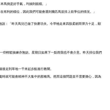
日本馬倒是好手氣，均抽到靚檔。」
排在有利的檔位，因此我們可能會遇到幾匹馬並排上前爭位的情況。」
他說：「昨天馬兒已做了快磨功夫。今早牠走來四肢柔韌而彈力十足，顯
場地上做一些輕鬆操練亦無妨。星期日如果下一點雨我也不會介意。昨天排位我們
，隨後走到草地一千米起步點進行教閘。
處時就可能會精神不大集中的那種馬。然而這個問題並不需要擔心，因為