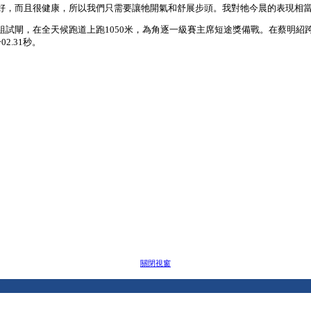
好，而且很健康，所以我們只需要讓牠開氣和舒展步頭。我對牠今晨的表現相
試閘，在全天候跑道上跑1050米，為角逐一級賽主席短途獎備戰。在蔡明紹
.31秒。
。
關閉視窗