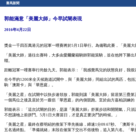
賽馬新聞
郭能滿意「美麗大師」今早試閘表現
2016年4月22日
獎金一千四百萬港元的冠軍一哩賽將於5月1日舉行。為備戰此賽，「美麗大
「美麗大師」過往出賽時，大多由愛爾蘭籍騎師郭能策騎，並在他胯下勝出馬
韁。
距離冠軍一哩賽舉行尚餘九天。郭能表示：「我感覺馬兒的狀態良好，我很
在今早的1200米全天候跑道試閘中，與「美麗大師」同組出試的馬匹，包
駒「澳斯卡」與「華恩庭」。
「美麗之星」在試閘中以快步速領放，郭能則讓「美麗大師」留居第三疊第
一個馬位之後及居於另一廄侶「華恩庭」的內側競跑。至於由方嘉柏訓練的
郭能表示：「這次試閘的目的，是讓『美麗大師』舒展步頭和開開氣，只須
不想讓牠上前拼鬥。5月1日大賽當日，才是真正要決鬥的時候。」
「美麗之星」最終在蔡明紹的推策下率先衝線，締速1分09.67秒。「澳
五名過終點。「準備就緒」末段在催策下交出不俗後勁，追入第六名。「華