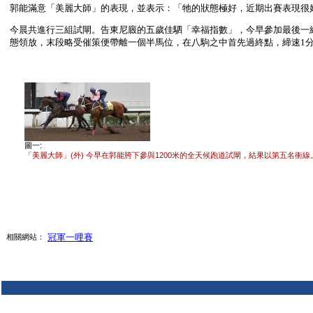
郭能滿意「美麗大師」的表現，並表示：「牠的狀態極好，近期出賽表現很
今晨共進行三組試閘。告東尼廄的五歲佳駟「幸福指數」，今早參加最後一組
態領放，末段略受催策便帶離一個半馬位，在八駒之中首先過終點，締速1分02
圖一:
「美麗大師」(外) 今早在郭能胯下參與1200米的全天候跑道試閘，結果以第五名衝線
冠軍一哩賽
相關網站：