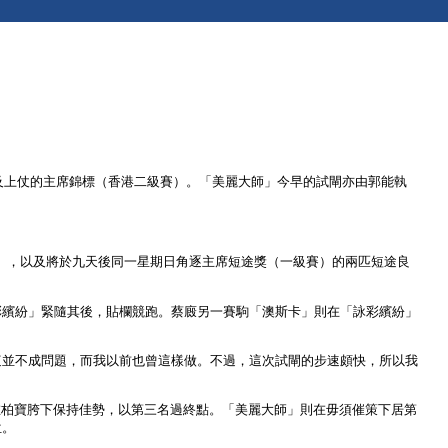
及上仗的主席錦標（香港二級賽）。「美麗大師」今早的試閘亦由郭能執
星」，以及將於九天後同一星期日角逐主席短途獎（一級賽）的兩匹短途良
彩繽紛」緊隨其後，貼欄競跑。蔡廄另一賽駒「澳斯卡」則在「詠彩繽紛」
這並不成問題，而我以前也曾這樣做。不過，這次試閘的步速頗快，所以我
」在柏寶胯下保持佳勢，以第三名過終點。「美麗大師」則在毋須催策下居第
位。