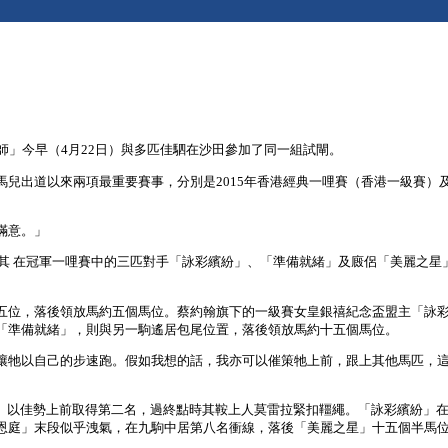
師」今早（4月22日）與多匹佳駟在沙田參加了同一組試閘。
兒出道以來兩項最重要賽事，分別是2015年香港經典一哩賽（香港一級賽）
滿意。」
括其 在冠軍一哩賽中的三匹對手「詠彩繽紛」、「準備就緒」及廄侶「美麗之
五位，落後領放馬約五個馬位。蔡約翰旗下的一級賽女皇銀禧紀念盃盟主「詠
「準備就緒」，則與另一駒遙居包尾位置，落後領放馬約十五個馬位。
讓牠以自己的步速跑。假如我想的話，我亦可以催策牠上前，跟上其他馬匹，
斯卡」以佳勢上前取得第二名，過終點時其鞍上人莫雷拉緊扣韁繩。「詠彩繽紛
恩庭」末段似乎洩氣，在九駒中居第八名衝線，落後「美麗之星」十五個半馬