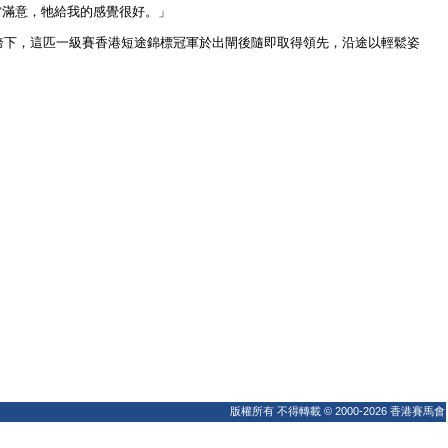
當滿意，牠給我的感覺很好。」
跨下，這匹一級賽香港短途錦標冠軍於出閘後隨即取得領先，沿途以輕鬆姿
版權所有 不得轉載 © 2000-2026 香港賽馬會