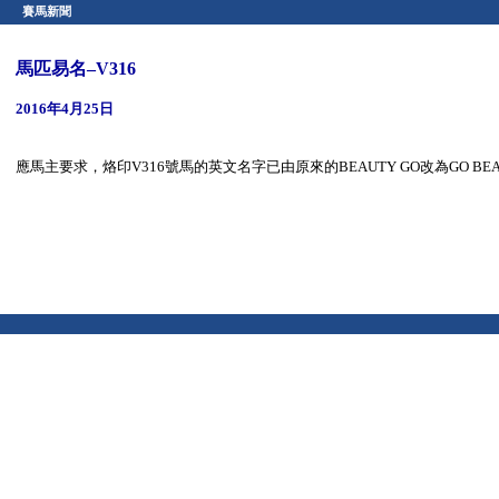
賽馬新聞
馬匹易名–V316
2016年4月25日
應馬主要求，烙印V316號馬的英文名字已由原來的BEAUTY GO改為GO B