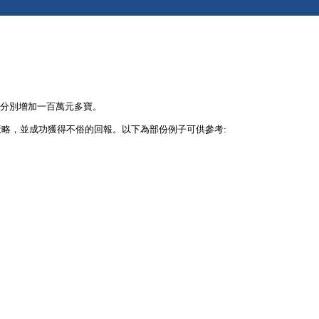
會分別增加一百萬元多寶。
略，並成功獲得不俗的回報。以下為部份例子可供參考: