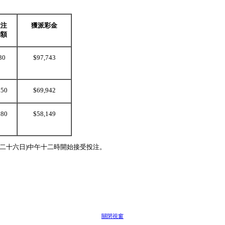
投注
獲派彩金
總額
30
$97,743
150
$69,942
180
$58,149
二十六日)中午十二時開始接受投注。
關閉視窗