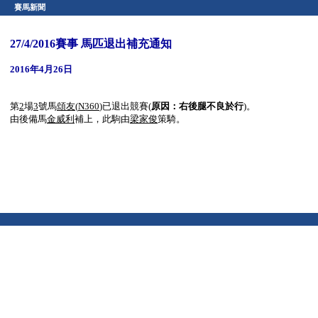
賽馬新聞
27/4/2016賽事 馬匹退出補充通知
2016年4月26日
第
2
場
3
號馬
頌友
(
N360
)
已退出競賽(
原因：
右
後腿不良於行
)。
由後備馬
金威利
補上，此駒由
梁家俊
策騎。