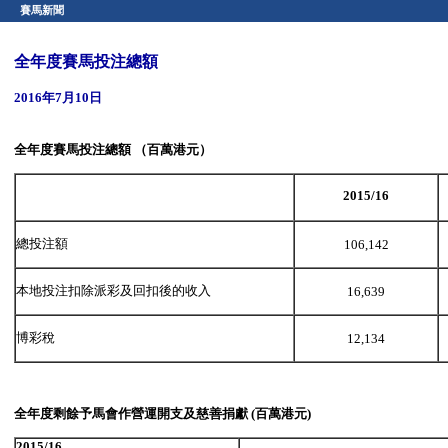
賽馬新聞
全年度賽馬投注總額
2016年7月10日
全
年度
賽馬投注總額
（百萬港元）
2015/16
總投注額
106,142
本地投注扣除派彩及回扣後的收入
16,639
博彩稅
12,134
全
年度
剩餘予馬會作營運開支及慈善捐獻
(
百萬港元
)
2015/16