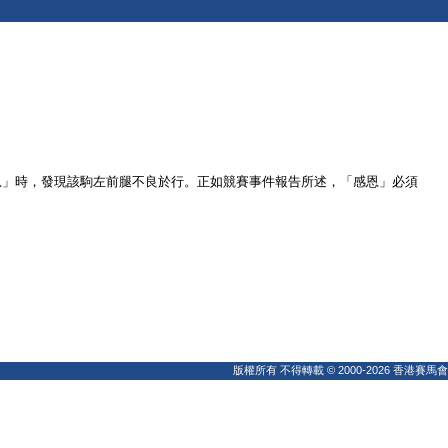
恩」時，發現該駒左前腿不良於行。正如競賽事件報告所述，「感恩」必須
版權所有 不得轉載 © 2000-2026 香港賽馬會