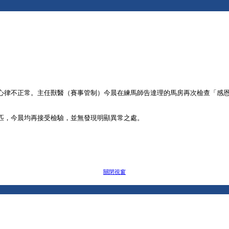
心律不正常。主任獸醫（賽事管制）今晨在練馬師告達理的馬房再次檢查「感
匹，今晨均再接受檢驗，並無發現明顯異常之處。
關閉視窗