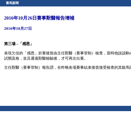
賽馬新聞
2016年10月26日賽事獸醫報告增補
2016年10月27日
第三場 –「感恩」
表現欠佳的「感恩」於賽後曾由主任獸醫（賽事管制）檢查，當時他說該駒
試閘及格，並且通過獸醫檢驗後，才可再次出賽。
主任獸醫（賽事管制）報告謂，在昨晚各場賽事結束後曾接受檢查的其餘馬