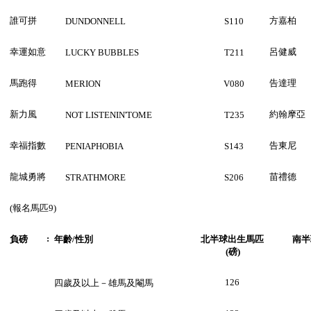
誰可拼
方嘉柏
DUNDONNELL
S110
幸運如意
呂健威
LUCKY BUBBLES
T211
馬跑得
告達理
MERION
V080
新力風
約翰摩亞
NOT LISTENIN'TOME
T235
幸福指數
告東尼
PENIAPHOBIA
S143
龍城勇將
苗禮德
STRATHMORE
S206
(報名馬匹9)
:
負磅
年齡
/性別
北半球出生馬匹
南半
(
磅
)
126
四歲及以上－雄馬及閹馬