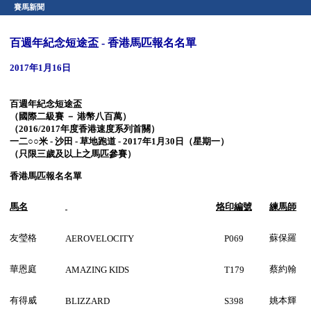
賽馬新聞
百週年紀念短途盃 - 香港馬匹報名名單
2017年1月16日
百週年紀念短途盃
（國際二級賽 － 港幣八百萬）
（
2016
/2017
年度香港速度系列首關
）
一
二○○米
- 沙田 - 草地跑道 -
2017
年1月30日
（星期一）
（只限三歲及以上之馬匹參賽）
香港馬匹報名名單
馬名
烙印編號
練馬師
友瑩格
蘇保羅
AEROVELOCITY
P069
華恩庭
蔡約翰
AMAZING KIDS
T179
有得威
姚本輝
BLIZZARD
S398