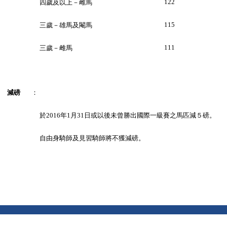
122
四歲及以上－雌馬
115
三歲－雄馬及閹馬
111
三歲－雌馬
減磅
：
於2016年1月31日或以後未曾勝出國際一級賽之馬匹減５磅。
自由身騎師及見習騎師將不獲減磅。