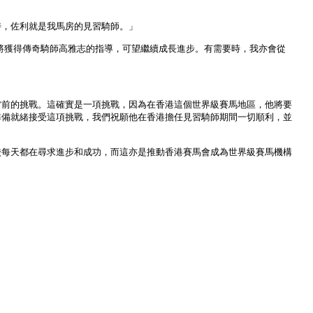
時，佐利就是我馬房的見習騎師。」
後，將獲得傳奇騎師高雅志的指導，可望繼續成長進步。有需要時，我亦會從
當前的挑戰。這確實是一項挑戰，因為在香港這個世界級賽馬地區，他將要
準備就緒接受這項挑戰，我們祝願他在香港擔任見習騎師期間一切順利，並
校每天都在尋求進步和成功，而這亦是推動香港賽馬會成為世界級賽馬機構