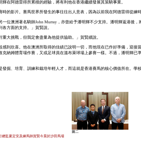
明輝在阿德雷得所累積的經驗，將有利他在香港繼續發展其策騎事業。
賽時的影片。賽馬世界所發生的事往往出人意表，因為以前我在阿德雷得從練
位澳洲著名騎師John Murray，亦曾給予潘明輝不少支持。潘明輝返港
到各方面的支持。」賀賢說。
對重大挑戰，但我定會盡量為他提供協助。」賀賢續說。
段感到欣喜。他在澳洲所取得的佳績已說明一切，而他現在已作好準備，迎接
維克納姆體育場作賽，又或足球員在溫布萊球場上參賽一樣。不過，潘明輝已
是發掘、培育、訓練和栽培年輕人才，而這就是香港賽馬的核心價值所在。學
圖二
發展執行總監夏定安及練馬師賀賢今晨於沙田馬場