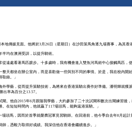
與本地傳媒見面。他將於3月26日（星期日）在沙田策馬角逐九場賽事，為其香
年半均在澳洲受訓，以提升騎術。
常從遠處看著馬匹踱步。十多歲時，我有機會進入雙魚河馬術中心接觸馬匹，
一整天都坐在辦公室內，而是喜歡做一些與別不同的事情。於是，我在校內開
得取錄。」
海外學藝，從而提升策騎技術，為將來在香港策騎出賽作好準備。潘明輝就獲
出率為百分之13.57。
閘。他自2015年6月跟隨我學藝，大約參加了二十次試閘和數次出閘練習後，
。在短短時間內，他就贏了117場頭馬，能夠返港策騎。」
出五十一場頭馬，因而於首季就榮膺冠軍見習騎師。在回港前，他今季自去年8月
騎師，憑毅力取得好成績。我深信他在香港會繼續進步。」