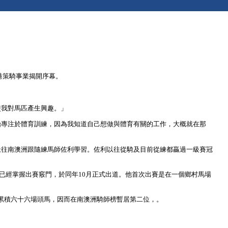
港策騎事業揭開序幕。
使我對馬匹產生興趣。」
始專注於體育訓練，因為我知道自己想做與體育有關的工作，大概就在那
派往南澳洲跟隨練馬師佐利學習。佐利以往從騎及目前從練都贏過一級賽冠
已經掌握出賽竅門，於同年10月正式出道。他首次出賽是在一個鄉村馬場
起計累積六十六場頭馬，因而在南澳洲騎師榜暫居第二位，。