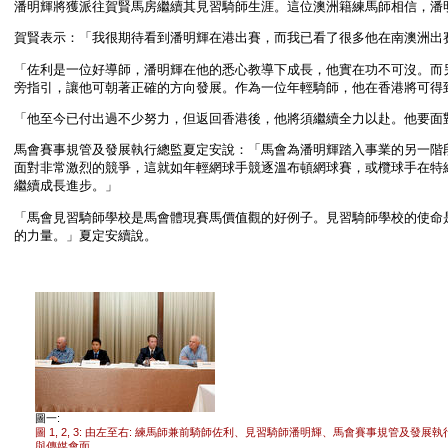
潘明輝將獲派往賀賢馬房繼續其見習騎師生涯。這位澳洲籍練馬師相信，潘
賀賢表示：「我很期待看到潘明輝在港出賽，而我已看了很多他在南澳洲出
「佐利是一位好導師，潘明輝在他的悉心教導下成長，他實在功不可沒。而另一
旁指引，讓他可朝著正確的方向發展。作為一位年輕騎師，他在香港將可得
「他至今已付出過不少努力，但返回香港後，他將須繼續全力以赴。他要面
馬會賽事規管及發展執行總監夏定安說：「馬會為潘明輝踏入事業的另一階
面對非常激烈的競爭，這就如年輕網球手競逐溫布頓網球賽，或欖球手在特
繼續成長進步。」
「馬會見習騎師學校是馬會體現賽馬價值觀的好例子。見習騎師學校的使命
的力量。」夏定安續說。
圖一:
圖 1, 2, 3: 由左至右: 練馬師兼前騎師佐利、見習騎師潘明輝、馬會賽事規管及
與傳媒會面。