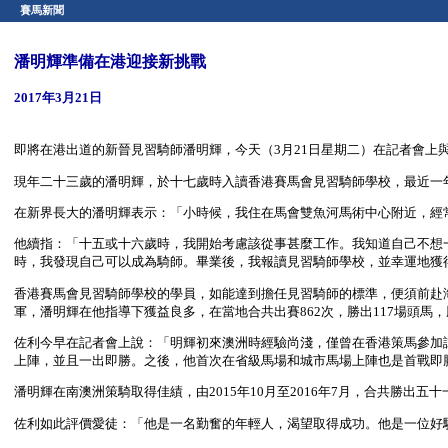
賽馬新聞
潘明輝準備在港迎接新挑戰
2017年3月21日
即將在港出道的新晉見習騎師潘明輝，今天（3月21日星期二）在記者會上
現年二十三歲的潘明輝，於十七歲時入讀香港賽馬會見習騎師學校，最近一
在新界長大的潘明輝表示：「小時候，我住在馬會雙魚河馬術中心附近，經
他續指：「十五或十六歲時，我開始考慮該從事甚麼工作。我知道自己不想
時，我發現自己可以成為騎師。畢業後，我報讀見習騎師學校，並幸運地獲
香港賽馬會見習騎師學校的學員，如能達到擔任見習騎師的標準，便須前赴
軍，潘明輝在他指導下獲益良多，在當地合共出賽862次，勝出117場頭馬，勝
佐利今早在記者會上說：「明輝初來澳洲時經驗尚淺，僅曾在香港策馬參加試
上陣，並且一出即勝。之後，他首次在省級馬場和城市馬場上陣也是首戰即勝
潘明輝在南澳洲策騎取得佳績，由2015年10月至2016年7月，合共勝
佐利如此評價愛徒：「他是一名勤奮的年輕人，渴望取得成功。他是一位好