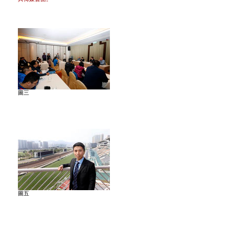
圖三
圖五