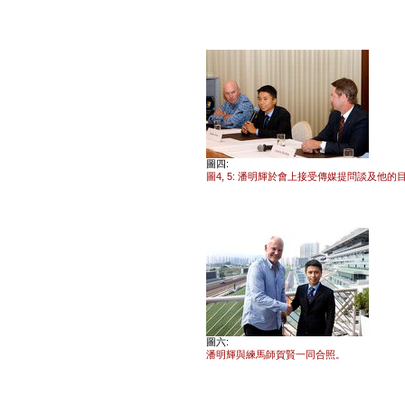
圖四:
圖4, 5: 潘明輝於會上接受傳媒提問談及他的
圖六:
潘明輝與練馬師賀賢一同合照。