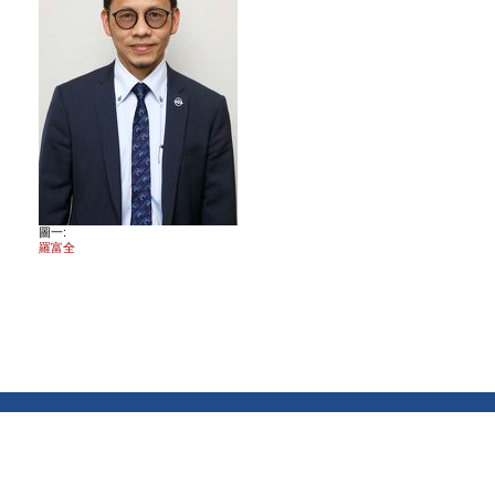
圖一:
羅富全