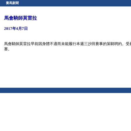
賽馬新聞
馬會騎師莫雷拉
2017年4月7日
馬會騎師莫雷拉早前因身體不適而未能履行本週三沙田賽事的策騎聘約。受
賽。